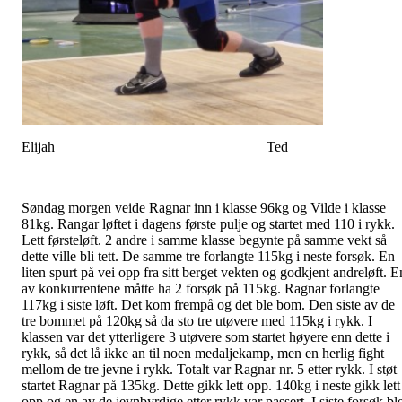
Elijah Ted
Søndag morgen veide Ragnar inn i klasse 96kg og Vilde i klasse
81kg. Rangar løftet i dagens første pulje og startet med 110 i rykk.
Lett førsteløft. 2 andre i samme klasse begynte på samme vekt så
dette ville bli tett. De samme tre forlangte 115kg i neste forsøk. En
liten spurt på vei opp fra sitt berget vekten og godkjent andreløft. E
av konkurrentene måtte ha 2 forsøk på 115kg. Ragnar forlangte
117kg i siste løft. Det kom frempå og det ble bom. Den siste av de
tre bommet på 120kg så da sto tre utøvere med 115kg i rykk. I
klassen var det ytterligere 3 utøvere som startet høyere enn dette i
rykk, så det lå ikke an til noen medaljekamp, men en herlig fight
mellom de tre jevne i rykk. Totalt var Ragnar nr. 5 etter rykk. I støt
startet Ragnar på 135kg. Dette gikk lett opp. 140kg i neste gikk lett
opp og en av de jevnbyrdige etter rykk var passert. I siste forsøk bl