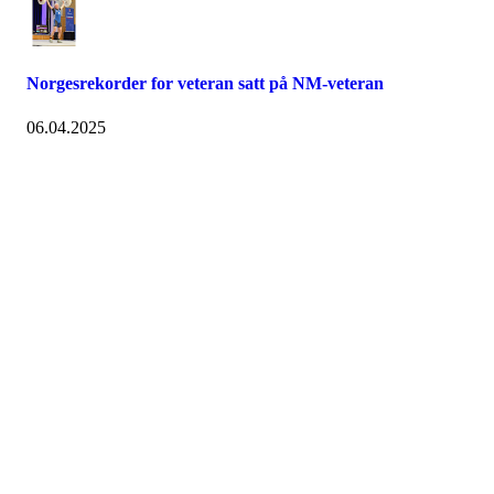
Norgesrekorder for veteran satt på NM-veteran
06.04.2025
Nidelv IL
Tempeveien 13B
7031 TRONDHEIM
Org. nr.: 947307576
Telefon: 480 10 800
post@nidelv-il.no