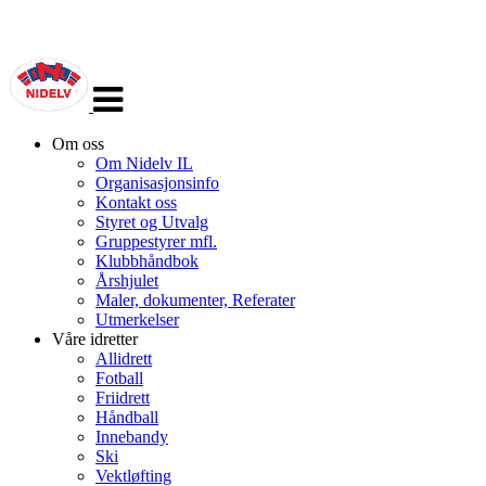
Veksle
navigasjon
Om oss
Om Nidelv IL
Organisasjonsinfo
Kontakt oss
Styret og Utvalg
Gruppestyrer mfl.
Klubbhåndbok
Årshjulet
Maler, dokumenter, Referater
Utmerkelser
Våre idretter
Allidrett
Fotball
Friidrett
Håndball
Innebandy
Ski
Vektløfting