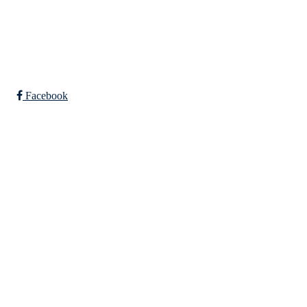
Bli medlem i klubben!
Trykk her for innmelding
Facebook