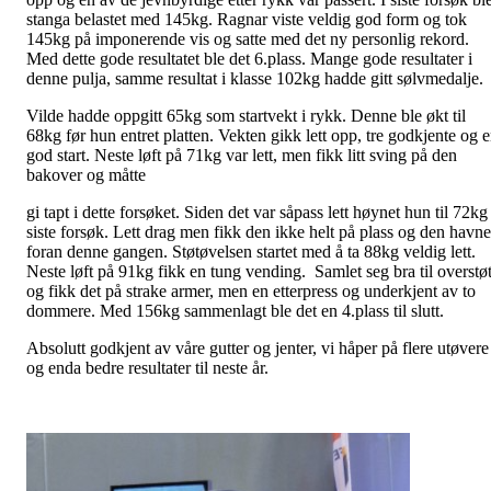
stanga belastet med 145kg. Ragnar viste veldig god form og tok
145kg på imponerende vis og satte med det ny personlig rekord.
Med dette gode resultatet ble det 6.plass. Mange gode resultater i
denne pulja, samme resultat i klasse 102kg hadde gitt sølvmedalje
Vilde hadde oppgitt 65kg som startvekt i rykk. Denne ble økt til
68kg før hun entret platten. Vekten gikk lett opp, tre godkjente og 
god start. Neste løft på 71kg var lett, men fikk litt sving på den
bakover og måtte
gi tapt i dette forsøket. Siden det var såpass lett høynet hun til 72kg 
siste forsøk. Lett drag men fikk den ikke helt på plass og den havne
foran denne gangen. Støtøvelsen startet med å ta 88kg veldig lett.
Neste løft på 91kg fikk en tung vending. Samlet seg bra til overstø
og fikk det på strake armer, men en etterpress og underkjent av to
dommere. Med 156kg sammenlagt ble det en 4.plass til slutt.
Absolutt godkjent av våre gutter og jenter, vi håper på flere utøvere
og enda bedre resultater til neste år.