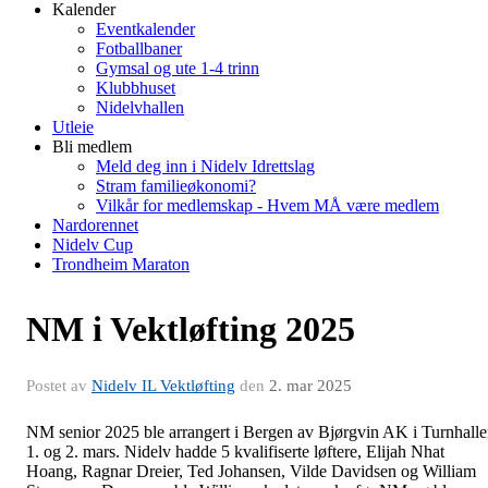
Kalender
Eventkalender
Fotballbaner
Gymsal og ute 1-4 trinn
Klubbhuset
Nidelvhallen
Utleie
Bli medlem
Meld deg inn i Nidelv Idrettslag
Stram familieøkonomi?
Vilkår for medlemskap - Hvem MÅ være medlem
Nardorennet
Nidelv Cup
Trondheim Maraton
NM i Vektløfting 2025
Postet av
Nidelv IL Vektløfting
den
2. mar 2025
NM senior 2025 ble arrangert i Bergen av Bjørgvin AK i Turnhall
1. og 2. mars. Nidelv hadde 5 kvalifiserte løftere, Elijah Nhat
Hoang, Ragnar Dreier, Ted Johansen, Vilde Davidsen og William