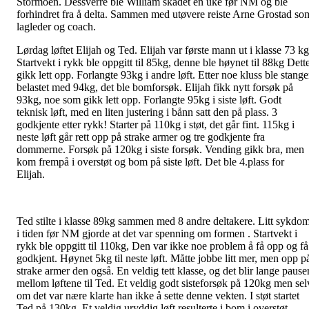
Stormoen. Dessverre ble William skadet en uke før NM og ble
forhindret fra å delta. Sammen med utøvere reiste Arne Grostad so
lagleder og coach.
Lørdag løftet Elijah og Ted. Elijah var første mann ut i klasse 73 kg
Startvekt i rykk ble oppgitt til 85kg, denne ble høynet til 88kg Dett
gikk lett opp. Forlangte 93kg i andre løft. Etter noe kluss ble stang
belastet med 94kg, det ble bomforsøk. Elijah fikk nytt forsøk på
93kg, noe som gikk lett opp. Forlangte 95kg i siste løft. Godt
teknisk løft, med en liten justering i bånn satt den på plass. 3
godkjente etter rykk! Starter på 110kg i støt, det går fint. 115kg i
neste løft går rett opp på strake armer og tre godkjente fra
dommerne. Forsøk på 120kg i siste forsøk. Vending gikk bra, men
kom frempå i overstøt og bom på siste løft. Det ble 4.plass for
Elijah.
Ted stilte i klasse 89kg sammen med 8 andre deltakere. Litt sykdo
i tiden før NM gjorde at det var spenning om formen . Startvekt i
rykk ble oppgitt til 110kg, Den var ikke noe problem å få opp og få
godkjent. Høynet 5kg til neste løft. Måtte jobbe litt mer, men opp p
strake armer den også. En veldig tett klasse, og det blir lange pause
mellom løftene til Ted. Et veldig godt sisteforsøk på 120kg men sel
om det var nære klarte han ikke å sette denne vekten. I støt startet
Ted på 130kg. Et veldig uryddig løft resulterte i bom i overstøt.