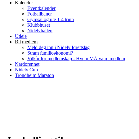
Kalender
Eventkalender
Fotballbaner
Gymsal og ute 1-4 trinn
Klubbhuset
Nidelvhallen
Utleie
Bli medlem
Meld deg inn i Nidelv Idrettslag
Stram familieøkonomi?
Vilkår for medlemskap - Hvem MÅ være medlem
Nardorennet
Nidelv Cup
Trondheim Maraton