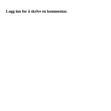
Logg inn for å skrive en kommentar.
Nidelv IL
Tempeveien 13B
7031 TRONDHEIM
Org. nr.: 947307576
Telefon: 480 10 800
post@nidelv-il.no
Bli medlem i klubben!