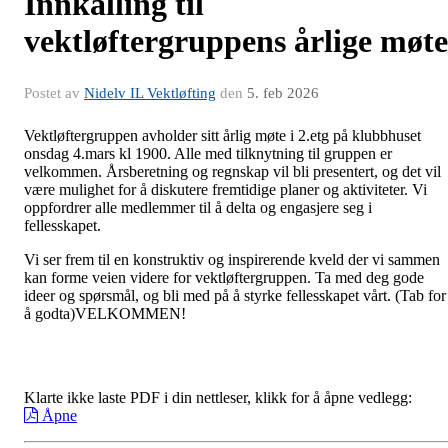
Innkalling til
vektløftergruppens årlige møte
Postet av
Nidelv IL Vektløfting
den
5. feb 2026
Vektløftergruppen avholder sitt årlig møte i 2.etg på klubbhuset
onsdag 4.mars kl 1900. Alle med tilknytning til gruppen er
velkommen. Årsberetning og regnskap vil bli presentert, og det vil
være mulighet for å diskutere fremtidige planer og aktiviteter. Vi
oppfordrer alle medlemmer til å delta og engasjere seg i
fellesskapet.
Vi ser frem til en konstruktiv og inspirerende kveld der vi sammen
kan forme veien videre for vektløftergruppen. Ta med deg gode
ideer og spørsmål, og bli med på å styrke fellesskapet vårt.
(Tab for
å godta)
VELKOMMEN!
Klarte ikke laste PDF i din nettleser, klikk for å åpne vedlegg:
Åpne