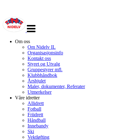
Veksle
navigasjon
Om oss
Om Nidelv IL
Organisasjonsinfo
Kontakt oss
Styret og Utvalg
Gruppestyrer mfl.
Klubbhåndbok
Årshjulet
Maler, dokumenter, Referater
Utmerkelser
Våre idretter
Allidrett
Fotball
Friidrett
Håndball
Innebandy
Ski
Vektløfting