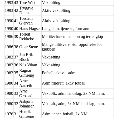
1993
43
Tore Wist
Vektløfting
Tryggve
1993
42
Aktiv vektløfting
Duun
Torstein
1990
41
Aktiv vektløfting
Gjervan
1990
40
Hans Hagset
Lang adm. tjeneste, formann
Torleif
1986
39
Meritter innen maraton og terrengløp
Rekkebo
Mange tillitsverv, stor oppofrelse for
1986
38
Ottar Stene
klubben
Jan Erik
1982
37
Vektløfting
Block
1982
36
Nils Vikan
Vektløfting
Ragnar
1982
35
Fotball, aktiv + adm.
Gimseng
Arne
1980
34
Adm friidrett, aktiv fotball
Aarseth
Arne
1980
33
Vektløft., adm, landslag, 2x NM m.m.
Grostad
Asbjørn
1980
32
Vektløft., adm, 5x NM landslag, m.m.
Johansen
Henrik
1976
31
Adm. innen fotball, 2x NM
Gimseng