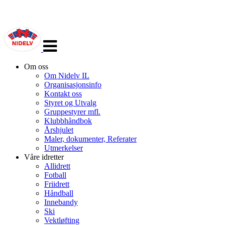
Veksle
navigasjon
Om oss
Om Nidelv IL
Organisasjonsinfo
Kontakt oss
Styret og Utvalg
Gruppestyrer mfl.
Klubbhåndbok
Årshjulet
Maler, dokumenter, Referater
Utmerkelser
Våre idretter
Allidrett
Fotball
Friidrett
Håndball
Innebandy
Ski
Vektløfting