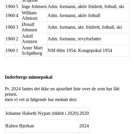
Schjetne
1960
5
Inge Johnsen
Adm. formann, aktiv friidrett, fotball, ski
William
1960
4
Adm. formann, aktiv fotball
Almioni
Ørnulf
1960
3
Adm. formann, akt. friidrett, fotball, ski
Johnsen
Adolf
1960
2
Adm. formann, revyforfatter
Arntzen
Anne Mari
1960
1
NM 60m 1954. Kongepokal 1954
Schjølberg
Inderbergs minnepokal
Pr. 2024 fantes det ikke en ajourført liste over de som har fått
prisen,
men vi vet at følgende har mottatt den:
Johanne Halseth Nypan (tildelt i 2020)
2020
Ruben Bjerkan
2024