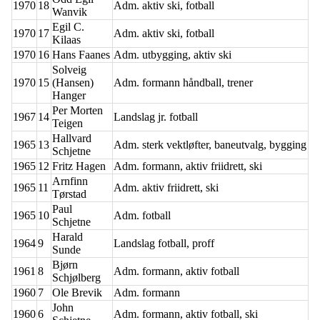
1970
18
Adm. aktiv ski, fotball
Wanvik
Egil C.
1970
17
Adm. aktiv ski, fotball
Kilaas
1970
16
Hans Faanes
Adm. utbygging, aktiv ski
Solveig
1970
15
(Hansen)
Adm. formann håndball, trener
Hanger
Per Morten
1967
14
Landslag jr. fotball
Teigen
Hallvard
1965
13
Adm. sterk vektløfter, baneutvalg, bygging
Schjetne
1965
12
Fritz Hagen
Adm. formann, aktiv friidrett, ski
Arnfinn
1965
11
Adm. aktiv friidrett, ski
Tørstad
Paul
1965
10
Adm. fotball
Schjetne
Harald
1964
9
Landslag fotball, proff
Sunde
Bjørn
1961
8
Adm. formann, aktiv fotball
Schjølberg
1960
7
Ole Brevik
Adm. formann
John
1960
6
Adm. formann, aktiv fotball, ski