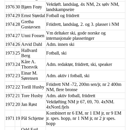
Vektløft. landslag, 4x NM, 2x sølv NM,
1976
30
Bjørn Feøy
landskampseire
1974
29
Ernst Størdal
Fotball og friidrett
Gretha
1974
28
Friidrett, landslag, 2. og 3. plasser i NM
Gustavsen
Vm deltaker ski, gode norske og
1974
27
Unni Fossen
internasjonale plasseringer
1974
26
Arvid Dahl
Adm. innen ski
Hallvard
1973
25
Fotball, ski
Berg
Kåre A.
1973
24
Adm. redaktør, friidrett, ski, speaker
Thorsvik
Einar M.
1972
23
Adm. aktiv i fotball, ski
Sørensen
Friidrett NM -72, 200m sen/jr, nr 2 400m
1972
22
Torill Husby
NM, flere bronse
1972
21
Tore Husby
Adm. aktiv fotball, friidrett
Vektløfting NM jr 67, 69, 70. 4xNM.
1972
20
Jan Røst
4xNord.fjels
Kombinert nr 6 EM, nr 1 EM jr, nr 9 EM
1971
19
Pål Schjetne
jr. spes. hopp, nr 1 NM jr, nr 2 jr spes.
hopp
Odd Egil