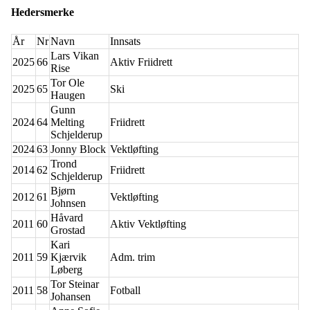
Hedersmerke
År
Nr
Navn
Innsats
Lars Vikan
2025
66
Aktiv Friidrett
Rise
Tor Ole
2025
65
Ski
Haugen
Gunn
2024
64
Melting
Friidrett
Schjelderup
2024
63
Jonny Block
Vektløfting
Trond
2014
62
Friidrett
Schjelderup
Bjørn
2012
61
Vektløfting
Johnsen
Håvard
2011
60
Aktiv Vektløfting
Grostad
Kari
2011
59
Kjærvik
Adm. trim
Løberg
Tor Steinar
2011
58
Fotball
Johansen