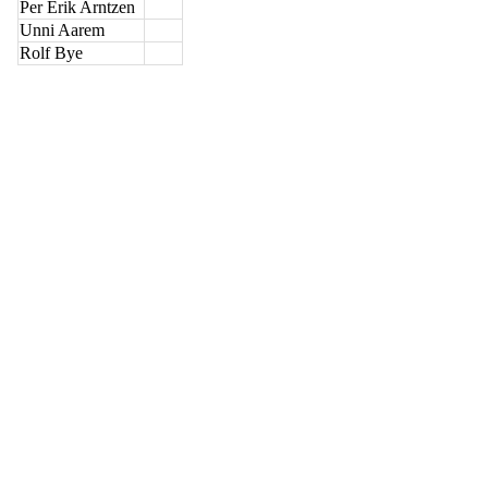
Per Erik Arntzen
Unni Aarem
Rolf Bye
Nidelv IL
Tempeveien 13B
7031 TRONDHEIM
Org. nr.: 947307576
Telefon: 480 10 800
post@nidelv-il.no