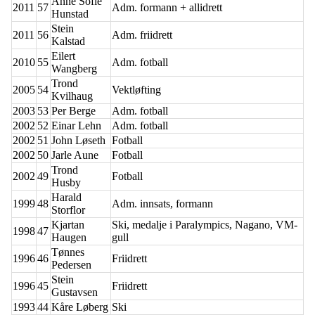
Anne Sofie
2011
57
Adm. formann + allidrett
Hunstad
Stein
2011
56
Adm. friidrett
Kalstad
Eilert
2010
55
Adm. fotball
Wangberg
Trond
2005
54
Vektløfting
Kvilhaug
2003
53
Per Berge
Adm. fotball
2002
52
Einar Lehn
Adm. fotball
2002
51
John Løseth
Fotball
2002
50
Jarle Aune
Fotball
Trond
2002
49
Fotball
Husby
Harald
1999
48
Adm. innsats, formann
Storflor
Kjartan
Ski, medalje i Paralympics, Nagano, VM-
1998
47
Haugen
gull
Tønnes
1996
46
Friidrett
Pedersen
Stein
1996
45
Friidrett
Gustavsen
1993
44
Kåre Løberg
Ski