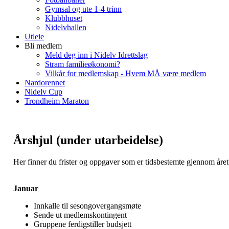
Gymsal og ute 1-4 trinn
Klubbhuset
Nidelvhallen
Utleie
Bli medlem
Meld deg inn i Nidelv Idrettslag
Stram familieøkonomi?
Vilkår for medlemskap - Hvem MÅ være medlem
Nardorennet
Nidelv Cup
Trondheim Maraton
Årshjul (under utarbeidelse)
Her finner du frister og oppgaver som er tidsbestemte gjennom året
Januar
Innkalle til sesongovergangsmøte
Sende ut medlemskontingent
Gruppene ferdigstiller budsjett