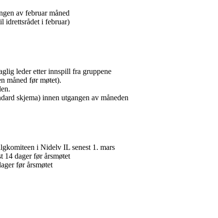
angen av februar måned
 idrettsrådet i februar)
glig leder etter innspill fra gruppene
r en måned før møtet).
den.
standard skjema) innen utgangen av måneden
valgkomiteen i Nidelv IL senest 1. mars
st 14 dager før årsmøtet
dager før årsmøtet