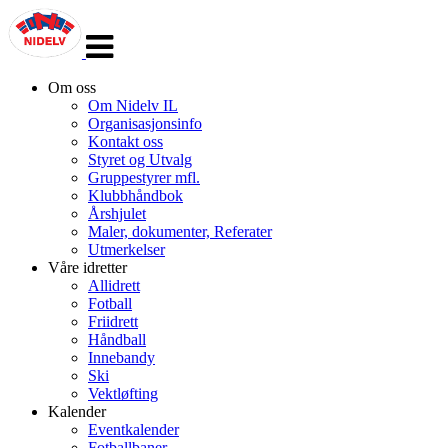
Veksle
navigasjon
Om oss
Om Nidelv IL
Organisasjonsinfo
Kontakt oss
Styret og Utvalg
Gruppestyrer mfl.
Klubbhåndbok
Årshjulet
Maler, dokumenter, Referater
Utmerkelser
Våre idretter
Allidrett
Fotball
Friidrett
Håndball
Innebandy
Ski
Vektløfting
Kalender
Eventkalender
Fotballbaner