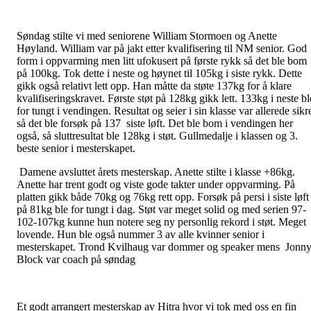
Søndag stilte vi med seniorene William Stormoen og Anette
Høyland. William var på jakt etter kvalifisering til NM senior. God
form i oppvarming men litt ufokusert på første rykk så det ble bom
på 100kg. Tok dette i neste og høynet til 105kg i siste rykk. Dette
gikk også relativt lett opp. Han måtte da støte 137kg for å klare
kvalifiseringskravet. Første støt på 128kg gikk lett. 133kg i neste bl
for tungt i vendingen. Resultat og seier i sin klasse var allerede sikr
så det ble forsøk på 137 siste løft. Det ble bom i vendingen her
også, så sluttresultat ble 128kg i støt. Gullmedalje i klassen og 3.
beste senior i mesterskapet.
Damene avsluttet årets mesterskap. Anette stilte i klasse +86kg.
Anette har trent godt og viste gode takter under oppvarming. På
platten gikk både 70kg og 76kg rett opp. Forsøk på persi i siste løft
på 81kg ble for tungt i dag. Støt var meget solid og med serien 97-
102-107kg kunne hun notere seg ny personlig rekord i støt. Meget
lovende. Hun ble også nummer 3 av alle kvinner senior i
mesterskapet. Trond Kvilhaug var dommer og speaker mens Jonn
Block var coach på søndag
Et godt arrangert mesterskap av Hitra hvor vi tok med oss en fin