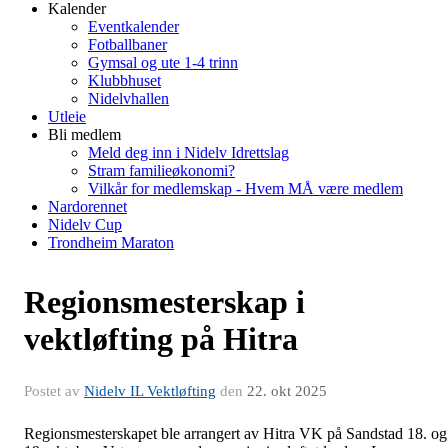
Kalender
Eventkalender
Fotballbaner
Gymsal og ute 1-4 trinn
Klubbhuset
Nidelvhallen
Utleie
Bli medlem
Meld deg inn i Nidelv Idrettslag
Stram familieøkonomi?
Vilkår for medlemskap - Hvem MÅ være medlem
Nardorennet
Nidelv Cup
Trondheim Maraton
Regionsmesterskap i
vektløfting på Hitra
Postet av
Nidelv IL Vektløfting
den
22. okt 2025
Regionsmesterskapet ble arrangert av Hitra VK på Sandstad 18. og