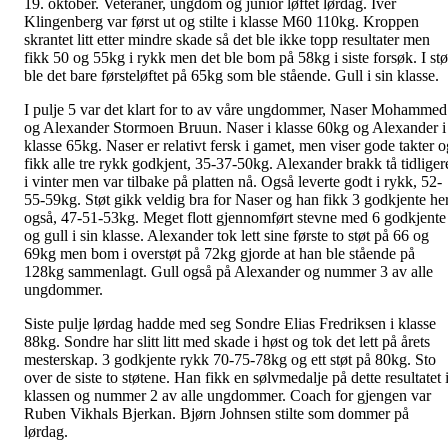
19. oktober. Veteraner, ungdom og junior løftet lørdag. Iver
Klingenberg var først ut og stilte i klasse M60 110kg. Kroppen
skrantet litt etter mindre skade så det ble ikke topp resultater men
fikk 50 og 55kg i rykk men det ble bom på 58kg i siste forsøk. I stø
ble det bare førsteløftet på 65kg som ble stående. Gull i sin klasse.
I pulje 5 var det klart for to av våre ungdommer, Naser Mohammed
og Alexander Stormoen Bruun. Naser i klasse 60kg og Alexander i
klasse 65kg. Naser er relativt fersk i gamet, men viser gode takter o
fikk alle tre rykk godkjent, 35-37-50kg. Alexander brakk tå tidliger
i vinter men var tilbake på platten nå. Også leverte godt i rykk, 52-
55-59kg. Støt gikk veldig bra for Naser og han fikk 3 godkjente he
også, 47-51-53kg. Meget flott gjennomført stevne med 6 godkjente
og gull i sin klasse. Alexander tok lett sine første to støt på 66 og
69kg men bom i overstøt på 72kg gjorde at han ble stående på
128kg sammenlagt. Gull også på Alexander og nummer 3 av alle
ungdommer.
Siste pulje lørdag hadde med seg Sondre Elias Fredriksen i klasse
88kg. Sondre har slitt litt med skade i høst og tok det lett på årets
mesterskap. 3 godkjente rykk 70-75-78kg og ett støt på 80kg. Sto
over de siste to støtene. Han fikk en sølvmedalje på dette resultatet 
klassen og nummer 2 av alle ungdommer. Coach for gjengen var
Ruben Vikhals Bjerkan. Bjørn Johnsen stilte som dommer på
lørdag.