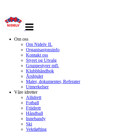
Veksle
navigasjon
Om oss
Om Nidelv IL
Organisasjonsinfo
Kontakt oss
Styret og Utvalg
Gruppestyrer mfl.
Klubbhåndbok
Årshjulet
Maler, dokumenter, Referater
Utmerkelser
Våre idretter
Allidrett
Fotball
Friidrett
Håndball
Innebandy
Ski
Vektløfting