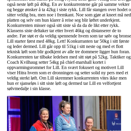
også neste løft på 40kg. En av konkurrentene går på samme vekter
og begge ønsker å ta 42kg i siste rykk. Lill får stangen over hodet 
sitter veldig bra, men noe i fremkant. Noe som gjør at kneet må ned
platten og selv om hun klarer å reise seg blir løftet underkjent.
Konkurrenten misser også sitt siste så da da de likt etter rykk.
Klassens siste deltaker tar etter hvert 46kg og distanserer de to
andre. Før støt er da veldig spennende hvem som tar sølv og bronse
Lill starter først med 48kg. Lett! Konkurranten tar 50kg i sitt første
og leder dermed. Lill går opp til 51kg i sitt neste og med et flott
teknisk løft som blir godkjent av alle tre dommere ligger hun foran.
Konkurrenten tar tilbake ledelsen med sitt støt på 52kg. Taktiker og
Coach Kvilhaug setter 54kg på chief-marshall kortet i
oppvarmingsrommet for Lill. En svært fokusert og motivert Lill
viser Hitra hvem som er dronningen og setter solid ny pers med et
veldig sterkt løft. Om Lill skremmer konkurrenten vites ikke men
hun er sjanseløs i sitt siste løft og dermed tar Lill en velfortjent
sølvmedalje i sin klasse.