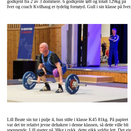
godkjent fra 2 av 3 dommere. 6 godkjente løft og totalt 129kg på
Iver og coach Kvilhaug er tydelig fornøyd. Gull i sin klasse på Iver
Lill Beate sin tur i pulje 4, hun stilte i klasse K45 81kg. På papiret
var det tre relativt jevne deltakere i denne klassen, så dette ville bli
spennende. Lill starter på 38kg i rykk, dette gikk veldig lett. Det gj