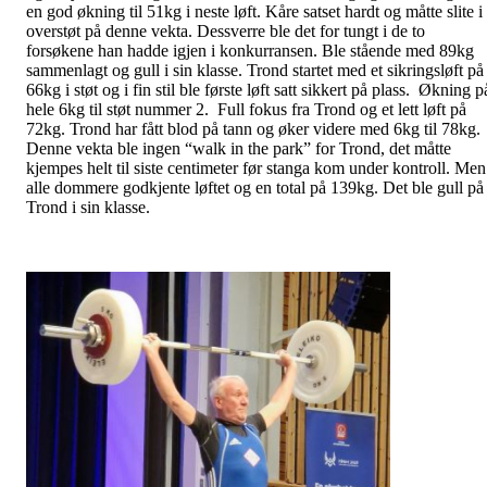
en god økning til 51kg i neste løft. Kåre satset hardt og måtte slite i
overstøt på denne vekta. Dessverre ble det for tungt i de to
forsøkene han hadde igjen i konkurransen. Ble stående med 89kg
sammenlagt og gull i sin klasse. Trond startet med et sikringsløft på
66kg i støt og i fin stil ble første løft satt sikkert på plass. Økning p
hele 6kg til støt nummer 2. Full fokus fra Trond og et lett løft på
72kg. Trond har fått blod på tann og øker videre med 6kg til 78kg.
Denne vekta ble ingen “walk in the park” for Trond, det måtte
kjempes helt til siste centimeter før stanga kom under kontroll. Men
alle dommere godkjente løftet og en total på 139kg. Det ble gull på
Trond i sin klasse.