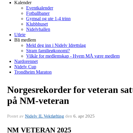
Kalender
Eventkalender
Fotballbaner
Gymsal og ute 1-4 trinn
Klubbhuset
Nidelvhallen
Utleie
Bli medlem
Meld deg inn i Nidelv Idrettslag
Stram familieøkonomi?
Vilkår for medlemskap - Hvem MÅ være medlem
Nardorennet
Nidelv Cup
Trondheim Maraton
Norgesrekorder for veteran sat
på NM-veteran
Postet av
Nidelv IL Vektløfting
den
6. apr 2025
NM VETERAN 2025