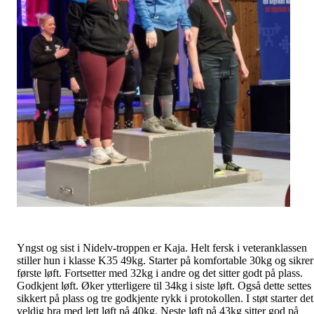
Yngst og sist i Nidelv-troppen er Kaja. Helt fersk i veteranklassen
stiller hun i klasse K35 49kg. Starter på komfortable 30kg og sikrer
første løft. Fortsetter med 32kg i andre og det sitter godt på plass.
Godkjent løft. Øker ytterligere til 34kg i siste løft. Også dette settes
sikkert på plass og tre godkjente rykk i protokollen. I støt starter det
veldig bra med lett løft på 40kg. Neste løft på 43kg sitter god på