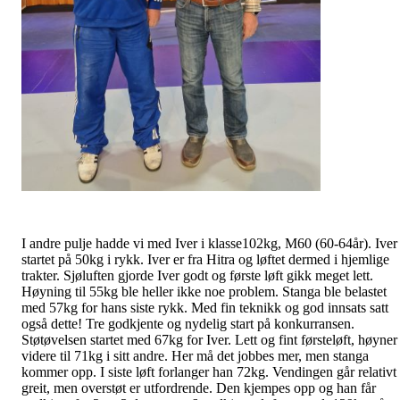
I andre pulje hadde vi med Iver i klasse102kg, M60 (60-64år). Iver
startet på 50kg i rykk. Iver er fra Hitra og løftet dermed i hjemlige
trakter. Sjøluften gjorde Iver godt og første løft gikk meget lett.
Høyning til 55kg ble heller ikke noe problem. Stanga ble belastet
med 57kg for hans siste rykk. Med fin teknikk og god innsats satt
også dette! Tre godkjente og nydelig start på konkurransen.
Støtøvelsen startet med 67kg for Iver. Lett og fint førsteløft, høyner
videre til 71kg i sitt andre. Her må det jobbes mer, men stanga
kommer opp. I siste løft forlanger han 72kg. Vendingen går relativt
greit, men overstøt er utfordrende. Den kjempes opp og han får