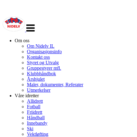
Veksle
navigasjon
Om oss
Om Nidelv IL
Organisasjonsinfo
Kontakt oss
Styret og Utvalg
Gruppestyrer mfl.
Klubbhåndbok
Årshjulet
Maler, dokumenter, Referater
Utmerkelser
Våre idretter
Allidrett
Fotball
Friidrett
Håndball
Innebandy
Ski
Vektløfting