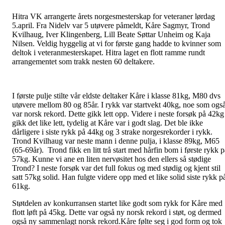
Hitra VK arrangerte årets norgesmesterskap for veteraner lørdag
5.april. Fra Nidelv var 5 utøvere påmeldt, Kåre Sagmyr, Trond
Kvilhaug, Iver Klingenberg, Lill Beate Søttar Unheim og Kaja
Nilsen. Veldig hyggelig at vi for første gang hadde to kvinner som
deltok i veteranmesterskapet. Hitra laget en flott ramme rundt
arrangementet som trakk nesten 60 deltakere.
I første pulje stilte vår eldste deltaker Kåre i klasse 81kg, M80 dvs
utøvere mellom 80 og 85år. I rykk var startvekt 40kg, noe som ogs
var norsk rekord. Dette gikk lett opp. Videre i neste forsøk på 42kg
gikk det like lett, tydelig at Kåre var i godt slag. Det ble ikke
dårligere i siste rykk på 44kg og 3 strake norgesrekorder i rykk.
Trond Kvilhaug var neste mann i denne pulja, i klasse 89kg, M65
(65-69år). Trond fikk en litt trå start med hårfin bom i første rykk p
57kg. Kunne vi ane en liten nervøsitet hos den ellers så stødige
Trond? I neste forsøk var det full fokus og med stødig og kjent stil
satt 57kg solid. Han fulgte videre opp med et like solid siste rykk p
61kg.
Støtdelen av konkurransen startet like godt som rykk for Kåre med
flott løft på 45kg. Dette var også ny norsk rekord i støt, og dermed
også ny sammenlagt norsk rekord.Kåre følte seg i god form og tok