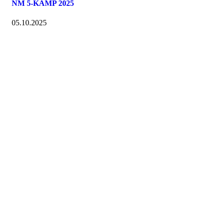
NM 5-KAMP 2025
05.10.2025
Nidelv IL
Tempeveien 13B
7031 TRONDHEIM
Org. nr.: 947307576
Telefon: 480 10 800
post@nidelv-il.no
Bli medlem i klubben!