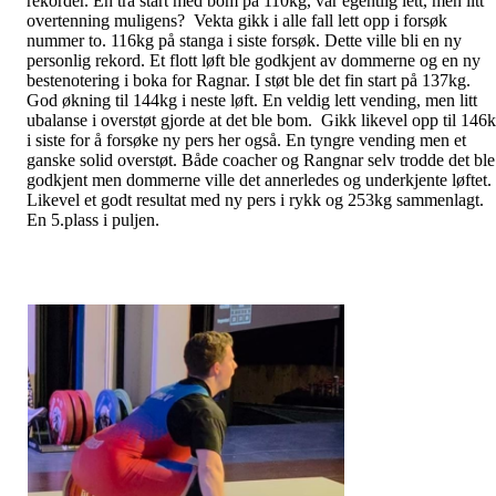
rekorder. En trå start med bom på 110kg, var egentlig lett, men litt
overtenning muligens? Vekta gikk i alle fall lett opp i forsøk
nummer to. 116kg på stanga i siste forsøk. Dette ville bli en ny
personlig rekord. Et flott løft ble godkjent av dommerne og en ny
bestenotering i boka for Ragnar. I støt ble det fin start på 137kg.
God økning til 144kg i neste løft. En veldig lett vending, men litt
ubalanse i overstøt gjorde at det ble bom. Gikk likevel opp til 146
i siste for å forsøke ny pers her også. En tyngre vending men et
ganske solid overstøt. Både coacher og Rangnar selv trodde det ble
godkjent men dommerne ville det annerledes og underkjente løftet.
Likevel et godt resultat med ny pers i rykk og 253kg sammenlagt.
En 5.plass i puljen.