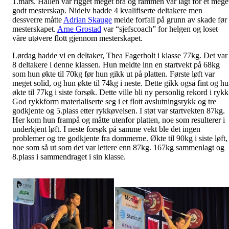
1.mars. Hallen var rigget meget bra og rammen var lagt for et mege
godt mesterskap. Nidelv hadde 4 kvalifiserte deltakere men
dessverre måtte
Adrian Skauge
melde forfall på grunn av skade før
mesterskapet.
Arne Grostad
var “sjefscoach” for helgen og loset
våre utøvere flott gjennom mesterskapet.
Lørdag hadde vi en deltaker, Thea Fagerholt i klasse 77kg. Det var
8 deltakere i denne klassen. Hun meldte inn en startvekt på 68kg
som hun økte til 70kg før hun gikk ut på platten. Første løft var
meget solid, og hun økte til 74kg i neste. Dette gikk også fint og h
økte til 77kg i siste forsøk. Dette ville bli ny personlig rekord i rykk
God rykkform materialiserte seg i et flott avslutningsrykk og tre
godkjente og 5.plass etter rykkøvelsen. I støt var startvekten 87kg.
Her kom hun frampå og måtte utenfor platten, noe som resulterer i
underkjent løft. I neste forsøk på samme vekt ble det ingen
problemer og tre godkjente fra dommerne. Økte til 90kg i siste løft,
noe som så ut som det var lettere enn 87kg. 167kg sammenlagt og
8.plass i sammendraget i sin klasse.