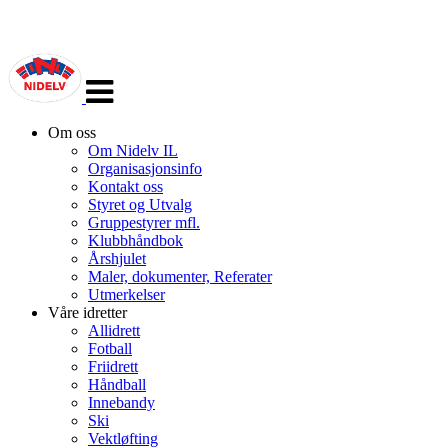
Veksle
navigasjon
Om oss
Om Nidelv IL
Organisasjonsinfo
Kontakt oss
Styret og Utvalg
Gruppestyrer mfl.
Klubbhåndbok
Årshjulet
Maler, dokumenter, Referater
Utmerkelser
Våre idretter
Allidrett
Fotball
Friidrett
Håndball
Innebandy
Ski
Vektløfting