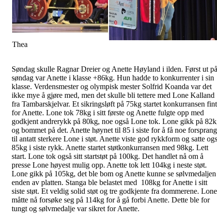
Thea
Søndag skulle Ragnar Dreier og Anette Høyland i ilden. Først ut p
søndag var Anette i klasse +86kg. Hun hadde to konkurrenter i sin
klasse. Verdensmester og olympisk mester Solfrid Koanda var det
ikke mye å gjøre med, men det skulle bli tettere med Lone Kalland
fra Tambarskjelvar. Et sikringsløft på 75kg startet konkurransen fint
for Anette. Lone tok 78kg i sitt første og Anette fulgte opp med
godkjent andrerykk på 80kg, noe også Lone tok. Lone gikk på 82
og bommet på det. Anette høynet til 85 i siste for å få noe forsprang
til antatt sterkere Lone i støt. Anette viste god rykkform og satte og
85kg i siste rykk. Anette startet støtkonkurransen med 98kg. Lett
start. Lone tok også sitt startstøt på 100kg. Det handlet nå om å
presse Lone høyest mulig opp. Anette tok lett 104kg i neste støt.
Lone gikk på 105kg, det ble bom og Anette kunne se sølvmedaljen 
enden av platten. Stanga ble belastet med 108kg for Anette i sitt
siste støt. Et veldig solid støt og tre godkjente fra dommerene. Lone
måtte nå forsøke seg på 114kg for å gå forbi Anette. Dette ble for
tungt og sølvmedalje var sikret for Anette.