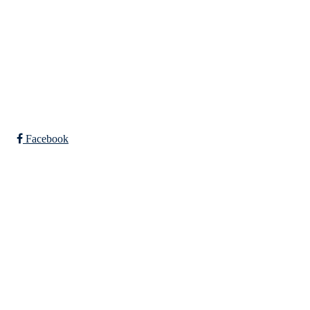
Telefon: 480 10 800
post@nidelv-il.no
Bli medlem i klubben!
Trykk her for innmelding
Facebook