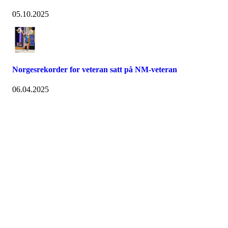
05.10.2025
Norgesrekorder for veteran satt på NM-veteran
06.04.2025
Nidelv IL
Tempeveien 13B
7031 TRONDHEIM
Org. nr.: 947307576