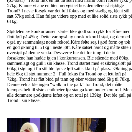
(65-69år). Trond fikk en litt trå start med hårfin bom i første rykk p
57kg. Kunne vi ane en liten nervøsitet hos den ellers så stødige
Trond? I neste forsøk var det full fokus og med stødig og kjent stil
satt 57kg solid. Han fulgte videre opp med et like solid siste rykk p
61kg.
Støtdelen av konkurransen startet like godt som rykk for Kåre med
flott løft på 45kg. Dette var også ny norsk rekord i støt, og dermed
også ny sammenlagt norsk rekord.Kåre følte seg i god form og tok
en god økning til 51kg i neste løft. Kåre satset hardt og måtte slite i
overstøt på denne vekta. Dessverre ble det for tungt i de to
forsøkene han hadde igjen i konkurransen. Ble stående med 89kg
sammenlagt og gull i sin klasse. Trond startet med et sikringsløft på
66kg i støt og i fin stil ble første løft satt sikkert på plass. Økning p
hele 6kg til støt nummer 2. Full fokus fra Trond og et lett løft på
72kg. Trond har fått blod på tann og øker videre med 6kg til 78kg.
Denne vekta ble ingen “walk in the park” for Trond, det måtte
kjempes helt til siste centimeter før stanga kom under kontroll. Men
alle dommere godkjente løftet og en total på 139kg. Det ble gull på
Trond i sin klasse.