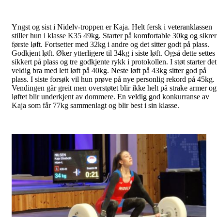
Yngst og sist i Nidelv-troppen er Kaja. Helt fersk i veteranklassen
stiller hun i klasse K35 49kg. Starter på komfortable 30kg og sikrer
første løft. Fortsetter med 32kg i andre og det sitter godt på plass.
Godkjent løft. Øker ytterligere til 34kg i siste løft. Også dette settes
sikkert på plass og tre godkjente rykk i protokollen. I støt starter det
veldig bra med lett løft på 40kg. Neste løft på 43kg sitter god på
plass. I siste forsøk vil hun prøve på nye personlig rekord på 45kg.
Vendingen går greit men overstøtet blir ikke helt på strake armer og
løftet blir underkjent av dommere. En veldig god konkurranse av
Kaja som får 77kg sammenlagt og blir best i sin klasse.