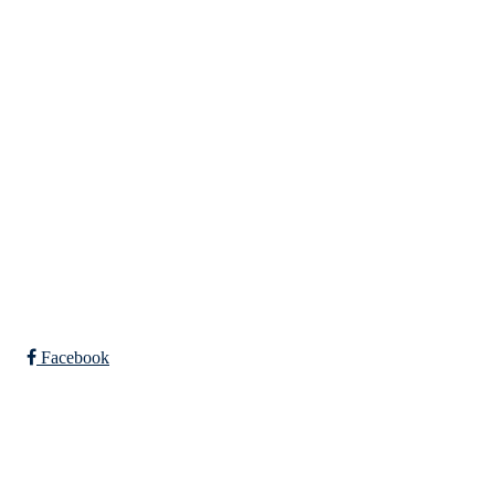
Tempeveien 13B
7031 TRONDHEIM
Org. nr.: 947307576
Telefon: 480 10 800
post@nidelv-il.no
Bli medlem i klubben!
Trykk her for innmelding
Facebook