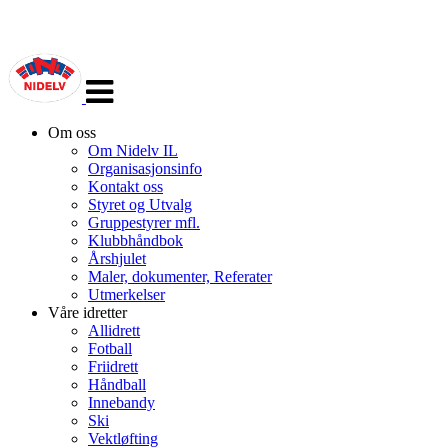
Veksle
navigasjon
Om oss
Om Nidelv IL
Organisasjonsinfo
Kontakt oss
Styret og Utvalg
Gruppestyrer mfl.
Klubbhåndbok
Årshjulet
Maler, dokumenter, Referater
Utmerkelser
Våre idretter
Allidrett
Fotball
Friidrett
Håndball
Innebandy
Ski
Vektløfting