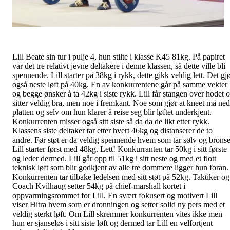
Lill Beate sin tur i pulje 4, hun stilte i klasse K45 81kg. På papiret
var det tre relativt jevne deltakere i denne klassen, så dette ville bli
spennende. Lill starter på 38kg i rykk, dette gikk veldig lett. Det gj
også neste løft på 40kg. En av konkurrentene går på samme vekter
og begge ønsker å ta 42kg i siste rykk. Lill får stangen over hodet 
sitter veldig bra, men noe i fremkant. Noe som gjør at kneet må ned
platten og selv om hun klarer å reise seg blir løftet underkjent.
Konkurrenten misser også sitt siste så da da de likt etter rykk.
Klassens siste deltaker tar etter hvert 46kg og distanserer de to
andre. Før støt er da veldig spennende hvem som tar sølv og bronse
Lill starter først med 48kg. Lett! Konkurranten tar 50kg i sitt første
og leder dermed. Lill går opp til 51kg i sitt neste og med et flott
teknisk løft som blir godkjent av alle tre dommere ligger hun foran.
Konkurrenten tar tilbake ledelsen med sitt støt på 52kg. Taktiker og
Coach Kvilhaug setter 54kg på chief-marshall kortet i
oppvarmingsrommet for Lill. En svært fokusert og motivert Lill
viser Hitra hvem som er dronningen og setter solid ny pers med et
veldig sterkt løft. Om Lill skremmer konkurrenten vites ikke men
hun er sjanseløs i sitt siste løft og dermed tar Lill en velfortjent