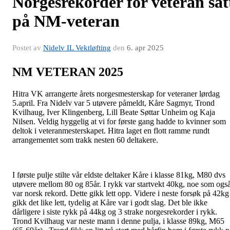
Norgesrekorder for veteran sat
på NM-veteran
Postet av
Nidelv IL Vektløfting
den
6. apr 2025
NM VETERAN 2025
Hitra VK arrangerte årets norgesmesterskap for veteraner lørdag
5.april. Fra Nidelv var 5 utøvere påmeldt, Kåre Sagmyr, Trond
Kvilhaug, Iver Klingenberg, Lill Beate Søttar Unheim og Kaja
Nilsen. Veldig hyggelig at vi for første gang hadde to kvinner som
deltok i veteranmesterskapet. Hitra laget en flott ramme rundt
arrangementet som trakk nesten 60 deltakere.
I første pulje stilte vår eldste deltaker Kåre i klasse 81kg, M80 dvs
utøvere mellom 80 og 85år. I rykk var startvekt 40kg, noe som ogs
var norsk rekord. Dette gikk lett opp. Videre i neste forsøk på 42kg
gikk det like lett, tydelig at Kåre var i godt slag. Det ble ikke
dårligere i siste rykk på 44kg og 3 strake norgesrekorder i rykk.
Trond Kvilhaug var neste mann i denne pulja, i klasse 89kg, M65