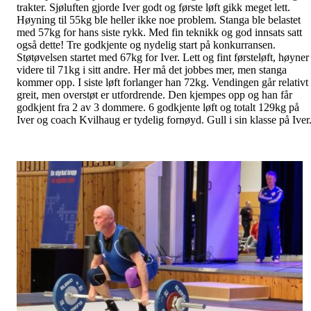
trakter. Sjøluften gjorde Iver godt og første løft gikk meget lett.
Høyning til 55kg ble heller ikke noe problem. Stanga ble belastet
med 57kg for hans siste rykk. Med fin teknikk og god innsats satt
også dette! Tre godkjente og nydelig start på konkurransen.
Støtøvelsen startet med 67kg for Iver. Lett og fint førsteløft, høyner
videre til 71kg i sitt andre. Her må det jobbes mer, men stanga
kommer opp. I siste løft forlanger han 72kg. Vendingen går relativt
greit, men overstøt er utfordrende. Den kjempes opp og han får
godkjent fra 2 av 3 dommere. 6 godkjente løft og totalt 129kg på
Iver og coach Kvilhaug er tydelig fornøyd. Gull i sin klasse på Iver