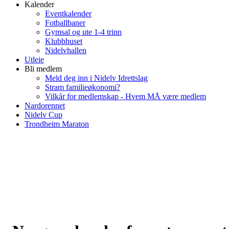
Kalender
Eventkalender
Fotballbaner
Gymsal og ute 1-4 trinn
Klubbhuset
Nidelvhallen
Utleie
Bli medlem
Meld deg inn i Nidelv Idrettslag
Stram familieøkonomi?
Vilkår for medlemskap - Hvem MÅ være medlem
Nardorennet
Nidelv Cup
Trondheim Maraton