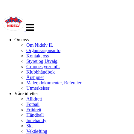
Veksle
navigasjon
Om oss
Om Nidelv IL
Organisasjonsinfo
Kontakt oss
Styret og Utvalg
Gruppestyrer mfl.
Klubbhåndbok
Årshjulet
Maler, dokumenter, Referater
Utmerkelser
Våre idretter
Allidrett
Fotball
Friidrett
Håndball
Innebandy
Ski
Vektløfting