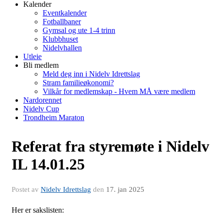
Kalender
Eventkalender
Fotballbaner
Gymsal og ute 1-4 trinn
Klubbhuset
Nidelvhallen
Utleie
Bli medlem
Meld deg inn i Nidelv Idrettslag
Stram familieøkonomi?
Vilkår for medlemskap - Hvem MÅ være medlem
Nardorennet
Nidelv Cup
Trondheim Maraton
Referat fra styremøte i Nidelv
IL 14.01.25
Postet av
Nidelv Idrettslag
den
17. jan 2025
Her er sakslisten: