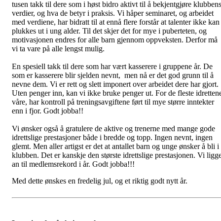
tusen takk til dere som i høst bidro aktivt til å bekjentgjøre klubben
verdier, og hva de betyr i praksis. Vi håper seminaret, og arbeidet
med verdiene, har bidratt til at ennå flere forstår at talenter ikke kan
plukkes ut i ung alder. Til det skjer det for mye i puberteten, og
motivasjonen endres for alle barn gjennom oppveksten. Derfor må
vi ta vare på alle lengst mulig.
En spesiell takk til dere som har vært kasserere i gruppene år. De
som er kasserere blir sjelden nevnt, men nå er det god grunn til å
nevne dem. Vi er rett og slett imponert over arbeidet dere har gjort.
Uten penger inn, kan vi ikke bruke penger ut. For de fleste idretten
våre, har kontroll på treningsavgiftene ført til mye større inntekter
enn i fjor. Godt jobba!!
Vi ønsker også å gratulere de aktive og trenerne med mange gode
idrettslige prestasjoner både i bredde og topp. Ingen nevnt, ingen
glemt. Men aller artigst er det at antallet barn og unge ønsker å bli i
klubben. Det er kanskje den største idrettslige prestasjonen. Vi ligg
an til medlemsrekord i år. Godt jobba!!!
Med dette ønskes en fredelig jul, og et riktig godt nytt år.