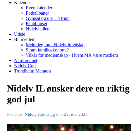
Kalender
Eventkalender
Fotballbaner
Gymsal og ute 1-4 trinn
Klubbhuset
Nidelvhallen
Utleie
Bli medlem
Meld deg inn i Nidelv Idrettslag
Stram familieøkonomi?
Vilkår for medlemskap - Hvem MÅ være medlem
Nardorennet
Nidelv Cup
Trondheim Maraton
Nidelv IL ønsker dere en riktig
god jul
Postet av
Nidelv Idrettslag
den
22. des 2025