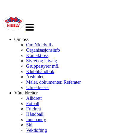
Veksle
navigasjon
Om oss
Om Nidelv IL
Organisasjonsinfo
Kontakt oss
Styret og Utvalg
Gruppestyrer mfl.
Klubbhåndbok
Årshjulet
Maler, dokumenter, Referater
Utmerkelser
Våre idretter
Allidrett
Fotball
Friidrett
Håndball
Innebandy
Ski
Vektløfting