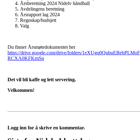
Årsberetning 2024 Nidelv håndball
Avdelingens beretning
Årsrapport lag 2024
Regnskap/budsjett
Valg
Du finner Årsmøtedokumentet her
https://drive.google.com/drive/folders/1eXUgq0QubuEBebPLMoF
RCXA0KFKrnSn
Det vil bli kaffe og lett servering.
Velkommen!
Logg inn for å skrive en kommentar.