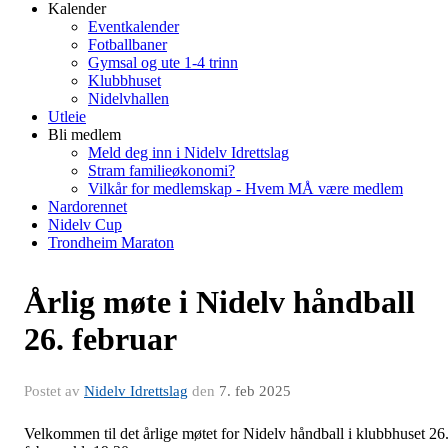
Kalender
Eventkalender
Fotballbaner
Gymsal og ute 1-4 trinn
Klubbhuset
Nidelvhallen
Utleie
Bli medlem
Meld deg inn i Nidelv Idrettslag
Stram familieøkonomi?
Vilkår for medlemskap - Hvem MÅ være medlem
Nardorennet
Nidelv Cup
Trondheim Maraton
Årlig møte i Nidelv håndball
26. februar
Postet av
Nidelv Idrettslag
den
7. feb 2025
Velkommen til det årlige møtet for Nidelv håndball i klubbhuset 26