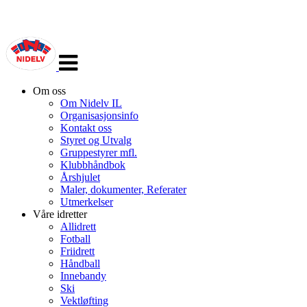
Veksle
navigasjon
Om oss
Om Nidelv IL
Organisasjonsinfo
Kontakt oss
Styret og Utvalg
Gruppestyrer mfl.
Klubbhåndbok
Årshjulet
Maler, dokumenter, Referater
Utmerkelser
Våre idretter
Allidrett
Fotball
Friidrett
Håndball
Innebandy
Ski
Vektløfting