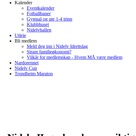
Kalender
Eventkalender
Fotballbaner
Gymsal og ute 1-4 trinn
Klubbhuset
Nidelvhallen
Utleie
Bli medlem
Meld deg inn i Nidelv Idrettslag
Stram familieøkonomi?
Vilkår for medlemskap - Hvem MÅ være medlem
Nardorennet
Nidelv Cup
Trondheim Maraton