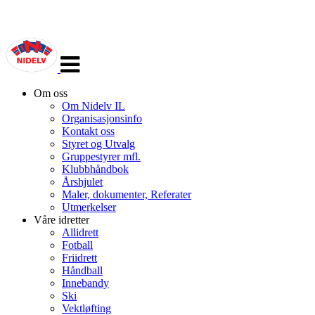
Veksle
navigasjon
Om oss
Om Nidelv IL
Organisasjonsinfo
Kontakt oss
Styret og Utvalg
Gruppestyrer mfl.
Klubbhåndbok
Årshjulet
Maler, dokumenter, Referater
Utmerkelser
Våre idretter
Allidrett
Fotball
Friidrett
Håndball
Innebandy
Ski
Vektløfting