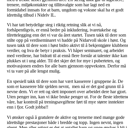
trenere, miljøkontakter og tillitsvalgte som har lagt ned en
formidabel innsats for at barn, ungdom og voksne skal ha et godt
idrettslig tilbud i Nidelv IL.
Vi har tatt betydelige steg i riktig retning slik at vi nå,
forhåpentligvis, er ennå bedre på inkludering, ivaretakelse og
tilrettelegging enn det vi var da året startet. Tusen takk til dere som
stilte opp på verdiseminaret vi hadde på Nidarvoll skole i høst. Og
tusen takk til dere som i høst bidro aktivt til å bekjentgjøre klubben
verdier, og hva de betyr i praksis. Vi håper seminaret, og arbeidet
med verdiene, har bidratt til at ennå flere forstår at talenter ikke kan
plukkes ut i ung alder. Til det skjer det for mye i puberteten, og
motivasjonen endres for alle barn gjennom oppveksten. Derfor må
vi ta vare på alle lengst mulig.
En spesiell takk til dere som har vært kasserere i gruppene år. De
som er kasserere blir sjelden nevnt, men nå er det god grunn til å
nevne dem. Vi er rett og slett imponert over arbeidet dere har gjort.
Uten penger inn, kan vi ikke bruke penger ut. For de fleste idretten
våre, har kontroll på treningsavgiftene ført til mye større inntekter
enn i fjor. Godt jobba!!
Vi ønsker også å gratulere de aktive og trenerne med mange gode
idrettslige prestasjoner både i bredde og topp. Ingen nevnt, ingen
glemt. Men aller artigst er det at antallet barn og unge ønsker å bli i