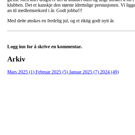
klubben. Det er kanskje den største idrettslige prestasjonen. Vi ligg
an til medlemsrekord i år. Godt jobba!!!
Med dette ønskes en fredelig jul, og et riktig godt nytt år.
Logg inn for å skrive en kommentar.
Arkiv
Mars 2025 (1)
Februar 2025 (5)
Januar 2025 (7)
2024 (49)
Nidelv IL
Tempeveien 13B
7031 TRONDHEIM