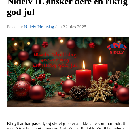
Nidelv IL ønsker dere en riktig
god jul
Postet av
Nidelv Idrettslag
den
22. des 2025
Et nytt år har passert, og styret ønsker å takke alle som har bidratt
med å trekke lasset gjennom året. En særlig takk går til lagledere,