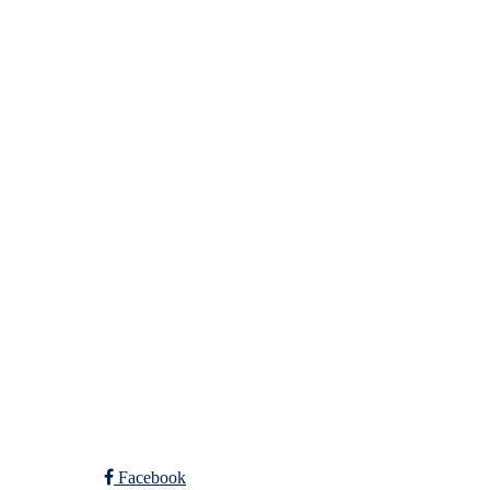
Nidelv IL
Tempeveien 13B
7031 TRONDHEIM
Org. nr.: 947307576
Telefon: 480 10 800
post@nidelv-il.no
Bli medlem i klubben!
Trykk her for innmelding
Facebook