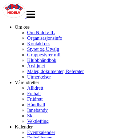
Veksle
navigasjon
Om oss
Om Nidelv IL
Organisasjonsinfo
Kontakt oss
Styret og Utvalg
Gruppestyrer mfl.
Klubbhåndbok
Årshjulet
Maler, dokumenter, Referater
Utmerkelser
Våre idretter
Allidrett
Fotball
Friidrett
Håndball
Innebandy
Ski
Vektløfting
Kalender
Eventkalender
Fotballbaner