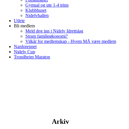
Gymsal og ute 1-4 trinn
Klubbhuset
Nidelvhallen
Utleie
Bli medlem
Meld deg inn i Nidelv Idrettslag
Stram familieøkonomi?
Vilkår for medlemskap - Hvem MÅ være medlem
Nardorennet
Nidelv Cup
Trondheim Maraton
Arkiv