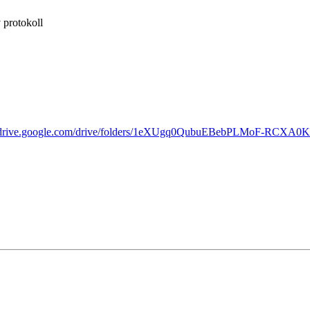
v protokoll
//drive.google.com/drive/folders/1eXUgq0QubuEBebPLMoF-RCXA0