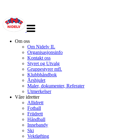
Veksle
navigasjon
Om oss
Om Nidelv IL
Organisasjonsinfo
Kontakt oss
Styret og Utvalg
Gruppestyrer mfl.
Klubbhåndbok
Årshjulet
Maler, dokumenter, Referater
Utmerkelser
Våre idretter
Allidrett
Fotball
Friidrett
Håndball
Innebandy
Ski
Vektløfting