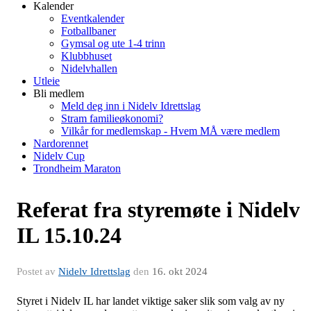
Kalender
Eventkalender
Fotballbaner
Gymsal og ute 1-4 trinn
Klubbhuset
Nidelvhallen
Utleie
Bli medlem
Meld deg inn i Nidelv Idrettslag
Stram familieøkonomi?
Vilkår for medlemskap - Hvem MÅ være medlem
Nardorennet
Nidelv Cup
Trondheim Maraton
Referat fra styremøte i Nidelv
IL 15.10.24
Postet av
Nidelv Idrettslag
den
16. okt 2024
Styret i Nidelv IL har landet viktige saker slik som valg av ny