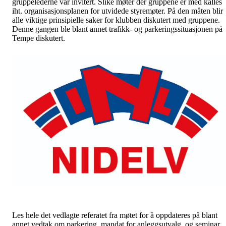
gruppelederne var invitert. Slike møter der gruppene er med kalles
iht. organisasjonsplanen for utvidede styremøter. På den måten blir
alle viktige prinsipielle saker for klubben diskutert med gruppene.
Denne gangen ble blant annet trafikk- og parkeringssituasjonen på
Tempe diskutert.
Les hele det vedlagte referatet fra møtet for å oppdateres på blant
annet vedtak om parkering, mandat for anleggsutvalg, og seminar