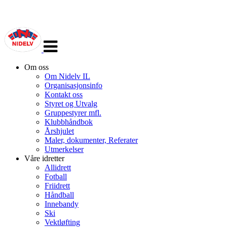
Veksle
navigasjon
Om oss
Om Nidelv IL
Organisasjonsinfo
Kontakt oss
Styret og Utvalg
Gruppestyrer mfl.
Klubbhåndbok
Årshjulet
Maler, dokumenter, Referater
Utmerkelser
Våre idretter
Allidrett
Fotball
Friidrett
Håndball
Innebandy
Ski
Vektløfting