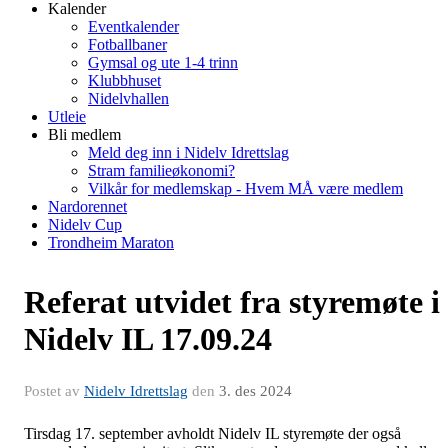
Kalender
Eventkalender
Fotballbaner
Gymsal og ute 1-4 trinn
Klubbhuset
Nidelvhallen
Utleie
Bli medlem
Meld deg inn i Nidelv Idrettslag
Stram familieøkonomi?
Vilkår for medlemskap - Hvem MÅ være medlem
Nardorennet
Nidelv Cup
Trondheim Maraton
Referat utvidet fra styremøte i
Nidelv IL 17.09.24
Postet av
Nidelv Idrettslag
den
3. des 2024
Tirsdag 17. september avholdt Nidelv IL styremøte der også