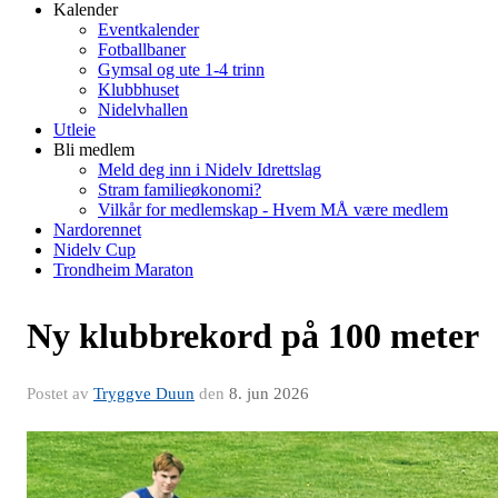
Kalender
Eventkalender
Fotballbaner
Gymsal og ute 1-4 trinn
Klubbhuset
Nidelvhallen
Utleie
Bli medlem
Meld deg inn i Nidelv Idrettslag
Stram familieøkonomi?
Vilkår for medlemskap - Hvem MÅ være medlem
Nardorennet
Nidelv Cup
Trondheim Maraton
Ny klubbrekord på 100 meter
Postet av
Tryggve Duun
den
8. jun 2026