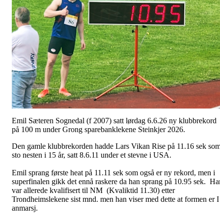
Emil Sæteren Sognedal (f 2007) satt lørdag 6.6.26 ny klubbrekord
på 100 m under Grong sparebanklekene Steinkjer 2026.
Den gamle klubbrekorden hadde Lars Vikan Rise på 11.16 sek so
sto nesten i 15 år, satt 8.6.11 under et stevne i USA.
Emil sprang første heat på 11.11 sek som også er ny rekord, men i
superfinalen gikk det ennå raskere da han sprang på 10.95 sek. Ha
var allerede kvalifisert til NM (Kvaliktid 11.30) etter
Trondheimslekene sist mnd. men han viser med dette at formen er I
anmarsj.