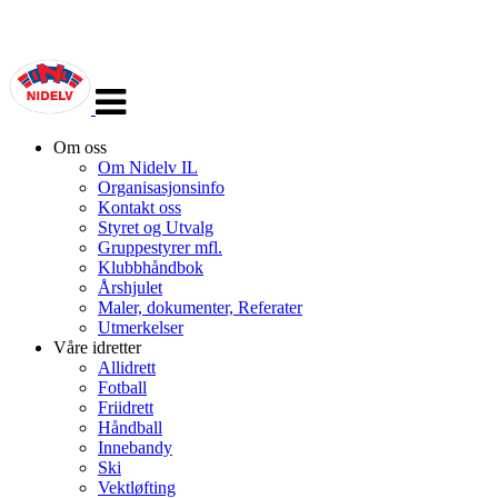
Veksle
navigasjon
Om oss
Om Nidelv IL
Organisasjonsinfo
Kontakt oss
Styret og Utvalg
Gruppestyrer mfl.
Klubbhåndbok
Årshjulet
Maler, dokumenter, Referater
Utmerkelser
Våre idretter
Allidrett
Fotball
Friidrett
Håndball
Innebandy
Ski
Vektløfting