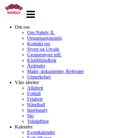
Veksle
navigasjon
Om oss
Om Nidelv IL
Organisasjonsinfo
Kontakt oss
Styret og Utvalg
Gruppestyrer mfl.
Klubbhåndbok
Årshjulet
Maler, dokumenter, Referater
Utmerkelser
Våre idretter
Allidrett
Fotball
Friidrett
Håndball
Innebandy
Ski
Vektløfting
Kalender
Eventkalender
Fotballbaner