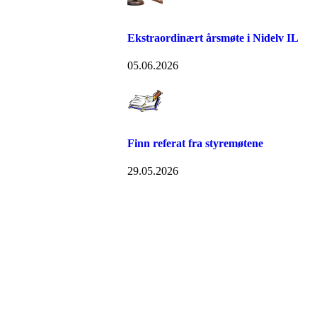
Ekstraordinært årsmøte i Nidelv IL
05.06.2026
Finn referat fra styremøtene
29.05.2026
Nidelv IL
Tempeveien 13B
7031 TRONDHEIM