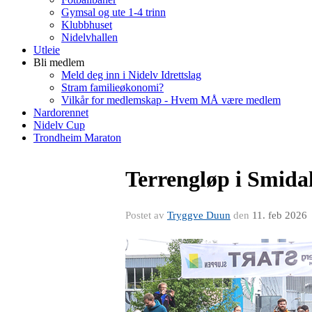
Gymsal og ute 1-4 trinn
Klubbhuset
Nidelvhallen
Utleie
Bli medlem
Meld deg inn i Nidelv Idrettslag
Stram familieøkonomi?
Vilkår for medlemskap - Hvem MÅ være medlem
Nardorennet
Nidelv Cup
Trondheim Maraton
Terrengløp i Smida
Postet av
Tryggve Duun
den
11. feb 2026