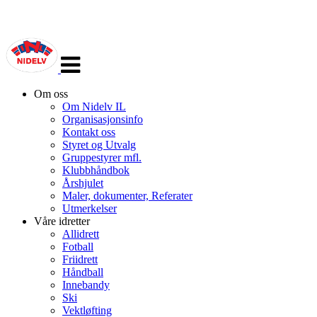
Veksle
navigasjon
Om oss
Om Nidelv IL
Organisasjonsinfo
Kontakt oss
Styret og Utvalg
Gruppestyrer mfl.
Klubbhåndbok
Årshjulet
Maler, dokumenter, Referater
Utmerkelser
Våre idretter
Allidrett
Fotball
Friidrett
Håndball
Innebandy
Ski
Vektløfting