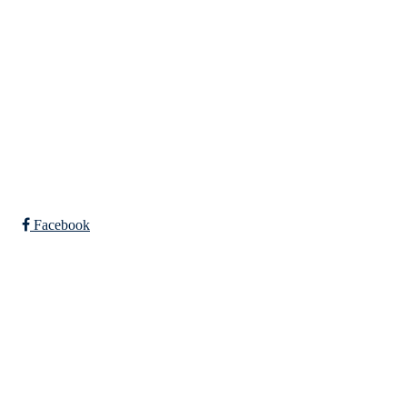
Org. nr.: 947307576
Telefon: 480 10 800
post@nidelv-il.no
Bli medlem i klubben!
Trykk her for innmelding
Facebook