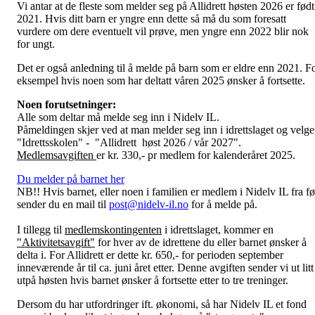
Vi antar at de fleste som melder seg på Allidrett høsten 2026 er født
2021. Hvis ditt barn er yngre enn dette så må du som foresatt
vurdere om dere eventuelt vil prøve, men yngre enn 2022 blir nok
for ungt.
Det er også anledning til å melde på barn som er eldre enn 2021. F
eksempel hvis noen som har deltatt våren 2025 ønsker å fortsette.
Noen forutsetninger:
Alle som deltar må melde seg inn i Nidelv IL.
Påmeldingen skjer ved at man melder seg inn i idrettslaget og velge
"Idrettsskolen" - "Allidrett høst 2026 / vår 2027".
Medlemsavgiften
er kr. 330,- pr medlem for kalenderåret 2025.
Du melder på barnet her
NB!! Hvis barnet, eller noen i familien er medlem i Nidelv IL fra fø
sender du en mail til
post@nidelv-il.no
for å melde på.
I tillegg til
medlemskontingenten
i idrettslaget, kommer en
"Aktivitetsavgift"
for hver av de idrettene du eller barnet ønsker å
delta i. For Allidrett er dette kr. 650,- for perioden september
inneværende år til ca. juni året etter. Denne avgiften sender vi ut litt
utpå høsten hvis barnet ønsker å fortsette etter to tre treninger.
Dersom du har utfordringer ift. økonomi, så har Nidelv IL et fond