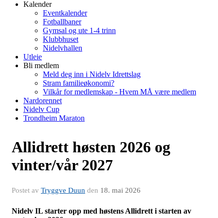
Kalender
Eventkalender
Fotballbaner
Gymsal og ute 1-4 trinn
Klubbhuset
Nidelvhallen
Utleie
Bli medlem
Meld deg inn i Nidelv Idrettslag
Stram familieøkonomi?
Vilkår for medlemskap - Hvem MÅ være medlem
Nardorennet
Nidelv Cup
Trondheim Maraton
Allidrett høsten 2026 og
vinter/vår 2027
Postet av
Tryggve Duun
den
18. mai 2026
Nidelv IL starter opp med høstens Allidrett i starten av