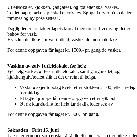
Utleielokalet, kjøkken, gangareal, og toaletter skal vaskes.
Toalettpapir, tørkepapir skal etterfylles. Søppelkurver på toaletter
tømmes og ny pose settes i.
Daglig leder kontakter lagets kontaktperson for hver gang det er
behov for vask.
Hvis lokalet ikke har vært utleid, vaskes det normalt ikke.
For denne oppgaven får laget kr. 1500,- pr. gang de vasker.
Vasking av gulv i utleielokalet før helg
Før helg vaskes gulvet i utleielokalet, samt gangarealet, og
kjøkkengulv/toalett slik at det er reint til helga.
Vasking skjer torsdag kveld etter klokken 21:00, eller fredag
formiddag.
Et lag/en gruppe får denne oppgaven etter søknad.
Øvrig klargjøring før helg tar daglig leder seg av.
For denne oppgaven får laget kr. 500,- pr. gang.
Søknaden - Frist 15. juni
Lag eller grupper som ønsker å få tildelt enten vask etter utleie, elle