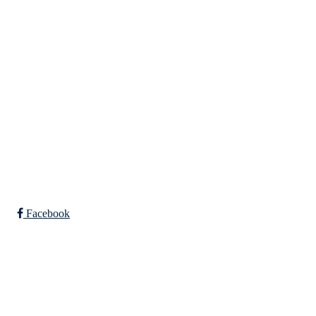
7031 TRONDHEIM
Org. nr.: 947307576
Telefon: 480 10 800
post@nidelv-il.no
Bli medlem i klubben!
Trykk her for innmelding
Facebook