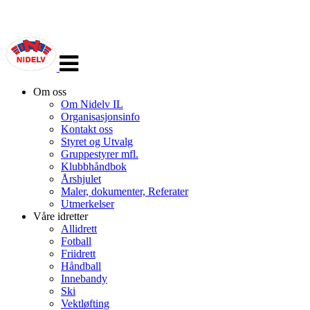
Veksle
navigasjon
Om oss
Om Nidelv IL
Organisasjonsinfo
Kontakt oss
Styret og Utvalg
Gruppestyrer mfl.
Klubbhåndbok
Årshjulet
Maler, dokumenter, Referater
Utmerkelser
Våre idretter
Allidrett
Fotball
Friidrett
Håndball
Innebandy
Ski
Vektløfting