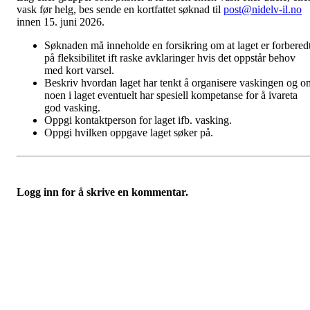
vask før helg, bes sende en kortfattet søknad til
post@nidelv-il.no
innen 15. juni 2026.
Søknaden må inneholde en forsikring om at laget er forbered
på fleksibilitet ift raske avklaringer hvis det oppstår behov
med kort varsel.
Beskriv hvordan laget har tenkt å organisere vaskingen og o
noen i laget eventuelt har spesiell kompetanse for å ivareta
god vasking.
Oppgi kontaktperson for laget ifb. vasking.
Oppgi hvilken oppgave laget søker på.
Logg inn for å skrive en kommentar.
Nidelv IL
Tempeveien 13B