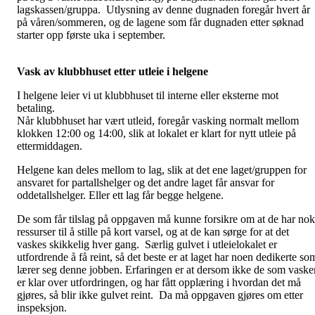
lagskassen/gruppa. Utlysning av denne dugnaden foregår hvert år
på våren/sommeren, og de lagene som får dugnaden etter søknad
starter opp første uka i september.
Vask av klubbhuset etter utleie i helgene
I helgene leier vi ut klubbhuset til interne eller eksterne mot
betaling.
Når klubbhuset har vært utleid, foregår vasking normalt mellom
klokken 12:00 og 14:00, slik at lokalet er klart for nytt utleie på
ettermiddagen.
Helgene kan deles mellom to lag, slik at det ene laget/gruppen for
ansvaret for partallshelger og det andre laget får ansvar for
oddetallshelger. Eller ett lag får begge helgene.
De som får tilslag på oppgaven må kunne forsikre om at de har nok
ressurser til å stille på kort varsel, og at de kan sørge for at det
vaskes skikkelig hver gang. Særlig gulvet i utleielokalet er
utfordrende å få reint, så det beste er at laget har noen dedikerte so
lærer seg denne jobben. Erfaringen er at dersom ikke de som vaske
er klar over utfordringen, og har fått opplæring i hvordan det må
gjøres, så blir ikke gulvet reint. Da må oppgaven gjøres om etter
inspeksjon.