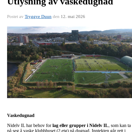
Utlysning av vaskedugnad
Postet av
Tryggve Duun
den
12. mai 2026
Vaskedugnad
Nidelv IL har behov for
lag eller grupper
i Nidelv IL
, som kan ta
på seg å vaske klubbhuset (2.etg) på dugnad. Inntekten går rett i