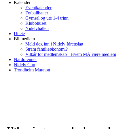
Kalender
Eventkalender
Fotballbaner
Gymsal og ute 1-4 trinn
Klubbhuset
Nidelvhallen
Utleie
Bli medlem
Meld deg inn i Nidelv Idrettslag
Stram familieøkonomi?
Vilkår for medlemskap - Hvem MÅ være medlem
Nardorennet
Nidelv Cup
Trondheim Maraton