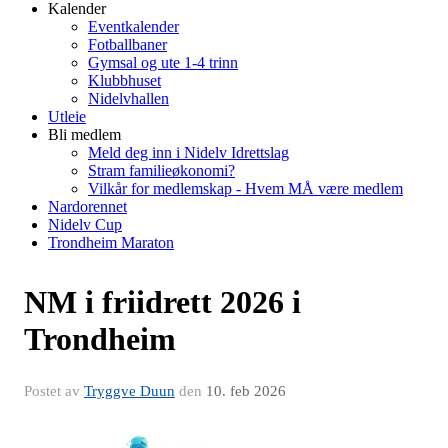
Kalender
Eventkalender
Fotballbaner
Gymsal og ute 1-4 trinn
Klubbhuset
Nidelvhallen
Utleie
Bli medlem
Meld deg inn i Nidelv Idrettslag
Stram familieøkonomi?
Vilkår for medlemskap - Hvem MÅ være medlem
Nardorennet
Nidelv Cup
Trondheim Maraton
NM i friidrett 2026 i
Trondheim
Postet av
Tryggve Duun
den
10. feb 2026