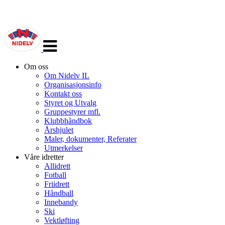
Veksle
navigasjon
Om oss
Om Nidelv IL
Organisasjonsinfo
Kontakt oss
Styret og Utvalg
Gruppestyrer mfl.
Klubbhåndbok
Årshjulet
Maler, dokumenter, Referater
Utmerkelser
Våre idretter
Allidrett
Fotball
Friidrett
Håndball
Innebandy
Ski
Vektløfting