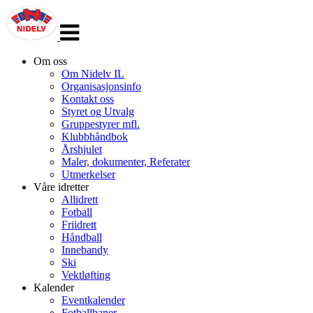
Veksle
navigasjon
Om oss
Om Nidelv IL
Organisasjonsinfo
Kontakt oss
Styret og Utvalg
Gruppestyrer mfl.
Klubbhåndbok
Årshjulet
Maler, dokumenter, Referater
Utmerkelser
Våre idretter
Allidrett
Fotball
Friidrett
Håndball
Innebandy
Ski
Vektløfting
Kalender
Eventkalender
Fotballbaner