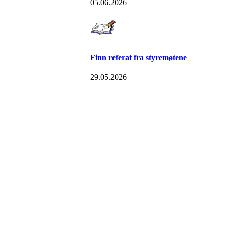
05.06.2026
Finn referat fra styremøtene
29.05.2026
Nidelv IL
Tempeveien 13B
7031 TRONDHEIM
Org. nr.: 947307576
Telefon: 480 10 800