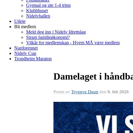
Gymsal og ute 1-4 trinn
Klubbhuset
Nidelvhallen
Utleie
Bli medlem
Meld deg inn i Nidelv Idrettslag
Stram familieøkonomi?
Vilkår for medlemskap - Hvem MÅ være medlem
Nardorennet
Nidelv Cup
Trondheim Maraton
Damelaget i håndbal
Postet av
Tryggve Duun
den
9. feb 2026