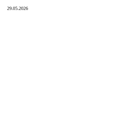
29.05.2026
Nidelv IL
Tempeveien 13B
7031 TRONDHEIM
Org. nr.: 947307576
Telefon: 480 10 800
post@nidelv-il.no
Bli medlem i klubben!