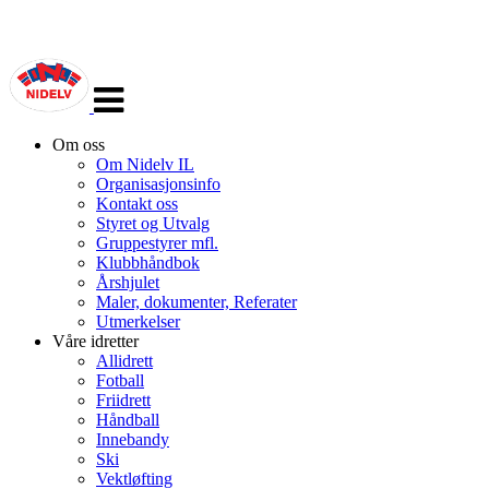
Veksle
navigasjon
Om oss
Om Nidelv IL
Organisasjonsinfo
Kontakt oss
Styret og Utvalg
Gruppestyrer mfl.
Klubbhåndbok
Årshjulet
Maler, dokumenter, Referater
Utmerkelser
Våre idretter
Allidrett
Fotball
Friidrett
Håndball
Innebandy
Ski
Vektløfting