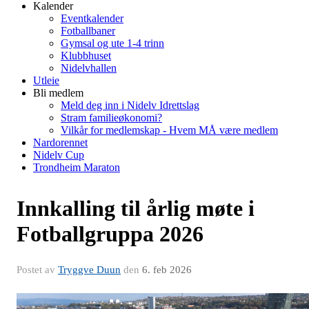
Kalender
Eventkalender
Fotballbaner
Gymsal og ute 1-4 trinn
Klubbhuset
Nidelvhallen
Utleie
Bli medlem
Meld deg inn i Nidelv Idrettslag
Stram familieøkonomi?
Vilkår for medlemskap - Hvem MÅ være medlem
Nardorennet
Nidelv Cup
Trondheim Maraton
Innkalling til årlig møte i
Fotballgruppa 2026
Postet av
Tryggve Duun
den
6. feb 2026