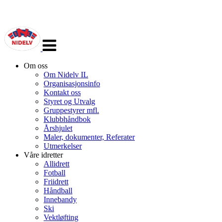
Veksle
navigasjon
Om oss
Om Nidelv IL
Organisasjonsinfo
Kontakt oss
Styret og Utvalg
Gruppestyrer mfl.
Klubbhåndbok
Årshjulet
Maler, dokumenter, Referater
Utmerkelser
Våre idretter
Allidrett
Fotball
Friidrett
Håndball
Innebandy
Ski
Vektløfting