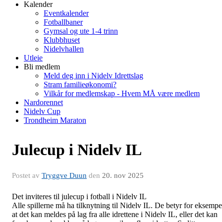
Kalender
Eventkalender
Fotballbaner
Gymsal og ute 1-4 trinn
Klubbhuset
Nidelvhallen
Utleie
Bli medlem
Meld deg inn i Nidelv Idrettslag
Stram familieøkonomi?
Vilkår for medlemskap - Hvem MÅ være medlem
Nardorennet
Nidelv Cup
Trondheim Maraton
Julecup i Nidelv IL
Postet av
Tryggve Duun
den
20. nov 2025
Det inviteres til julecup i fotball i Nidelv IL
Alle spillerne må ha tilknytning til Nidelv IL. De betyr for eksempe
at det kan meldes på lag fra alle idrettene i
Nidelv IL, eller det kan