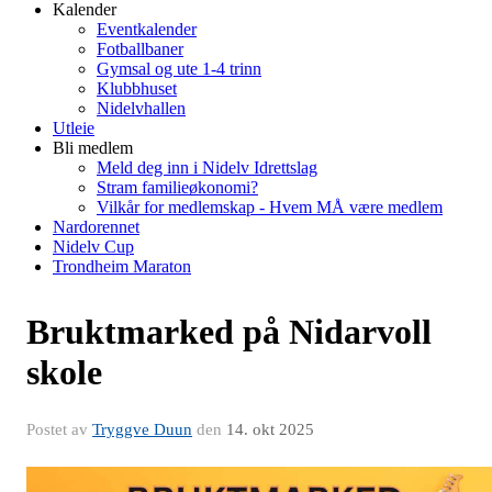
Kalender
Eventkalender
Fotballbaner
Gymsal og ute 1-4 trinn
Klubbhuset
Nidelvhallen
Utleie
Bli medlem
Meld deg inn i Nidelv Idrettslag
Stram familieøkonomi?
Vilkår for medlemskap - Hvem MÅ være medlem
Nardorennet
Nidelv Cup
Trondheim Maraton
Bruktmarked på Nidarvoll
skole
Postet av
Tryggve Duun
den
14. okt 2025