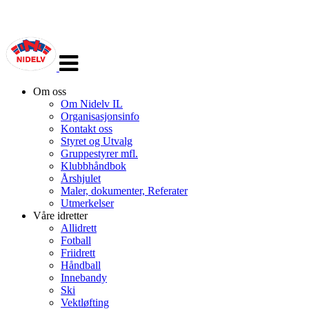
Veksle
navigasjon
Om oss
Om Nidelv IL
Organisasjonsinfo
Kontakt oss
Styret og Utvalg
Gruppestyrer mfl.
Klubbhåndbok
Årshjulet
Maler, dokumenter, Referater
Utmerkelser
Våre idretter
Allidrett
Fotball
Friidrett
Håndball
Innebandy
Ski
Vektløfting