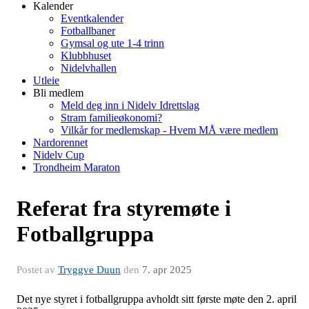
Kalender
Eventkalender
Fotballbaner
Gymsal og ute 1-4 trinn
Klubbhuset
Nidelvhallen
Utleie
Bli medlem
Meld deg inn i Nidelv Idrettslag
Stram familieøkonomi?
Vilkår for medlemskap - Hvem MÅ være medlem
Nardorennet
Nidelv Cup
Trondheim Maraton
Referat fra styremøte i
Fotballgruppa
Postet av
Tryggve Duun
den
7. apr 2025
Det nye styret i fotballgruppa avholdt sitt første møte den 2. april