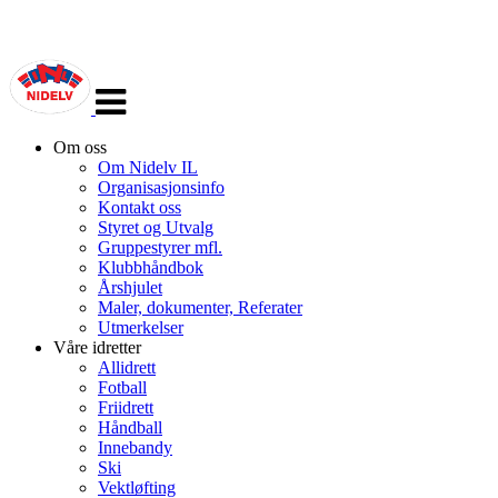
Veksle
navigasjon
Om oss
Om Nidelv IL
Organisasjonsinfo
Kontakt oss
Styret og Utvalg
Gruppestyrer mfl.
Klubbhåndbok
Årshjulet
Maler, dokumenter, Referater
Utmerkelser
Våre idretter
Allidrett
Fotball
Friidrett
Håndball
Innebandy
Ski
Vektløfting