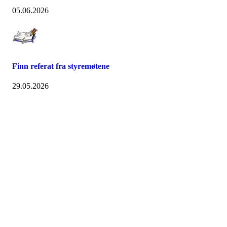
05.06.2026
Finn referat fra styremøtene
29.05.2026
Nidelv IL
Tempeveien 13B
7031 TRONDHEIM
Org. nr.: 947307576