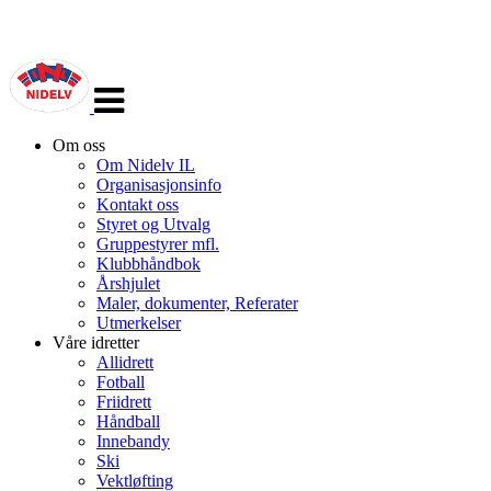
Veksle
navigasjon
Om oss
Om Nidelv IL
Organisasjonsinfo
Kontakt oss
Styret og Utvalg
Gruppestyrer mfl.
Klubbhåndbok
Årshjulet
Maler, dokumenter, Referater
Utmerkelser
Våre idretter
Allidrett
Fotball
Friidrett
Håndball
Innebandy
Ski
Vektløfting