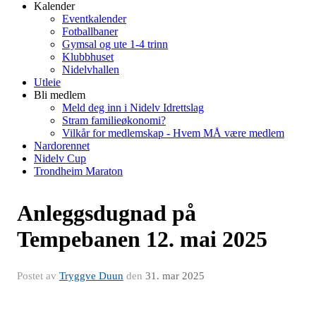
Kalender
Eventkalender
Fotballbaner
Gymsal og ute 1-4 trinn
Klubbhuset
Nidelvhallen
Utleie
Bli medlem
Meld deg inn i Nidelv Idrettslag
Stram familieøkonomi?
Vilkår for medlemskap - Hvem MÅ være medlem
Nardorennet
Nidelv Cup
Trondheim Maraton
Anleggsdugnad på
Tempebanen 12. mai 2025
Postet av
Tryggve Duun
den
31. mar 2025