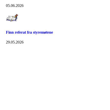
05.06.2026
Finn referat fra styremøtene
29.05.2026
Nidelv IL
Tempeveien 13B
7031 TRONDHEIM
Org. nr.: 947307576