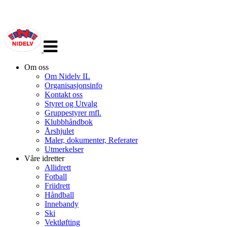
Veksle
navigasjon
Om oss
Om Nidelv IL
Organisasjonsinfo
Kontakt oss
Styret og Utvalg
Gruppestyrer mfl.
Klubbhåndbok
Årshjulet
Maler, dokumenter, Referater
Utmerkelser
Våre idretter
Allidrett
Fotball
Friidrett
Håndball
Innebandy
Ski
Vektløfting