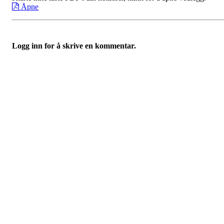
Åpne
Logg inn for å skrive en kommentar.
Nidelv IL
Tempeveien 13B
7031 TRONDHEIM
Org. nr.: 947307576
Telefon: 480 10 800
post@nidelv-il.no