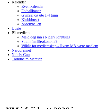
Kalender
Eventkalender
Fotballbaner
Gymsal og ute 1-4 trinn
Klubbhuset
Nidelvhallen
Utleie
Bli medlem
Meld deg inn i Nidelv Idrettslag
Stram familieøkonomi?
Vilkår for medlemskap - Hvem MÅ være medlem
Nardorennet
Nidelv Cup
Trondheim Maraton