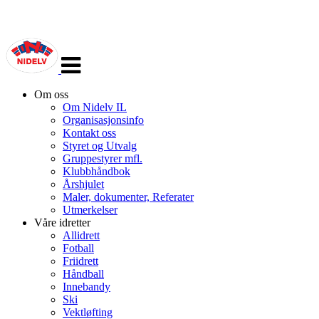
Veksle
navigasjon
Om oss
Om Nidelv IL
Organisasjonsinfo
Kontakt oss
Styret og Utvalg
Gruppestyrer mfl.
Klubbhåndbok
Årshjulet
Maler, dokumenter, Referater
Utmerkelser
Våre idretter
Allidrett
Fotball
Friidrett
Håndball
Innebandy
Ski
Vektløfting