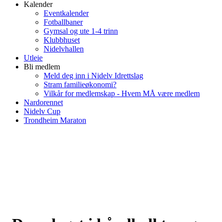
Kalender
Eventkalender
Fotballbaner
Gymsal og ute 1-4 trinn
Klubbhuset
Nidelvhallen
Utleie
Bli medlem
Meld deg inn i Nidelv Idrettslag
Stram familieøkonomi?
Vilkår for medlemskap - Hvem MÅ være medlem
Nardorennet
Nidelv Cup
Trondheim Maraton