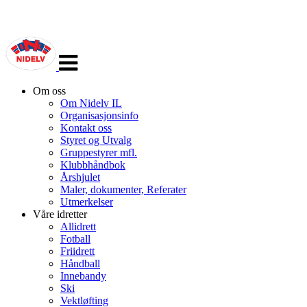
Veksle
navigasjon
Om oss
Om Nidelv IL
Organisasjonsinfo
Kontakt oss
Styret og Utvalg
Gruppestyrer mfl.
Klubbhåndbok
Årshjulet
Maler, dokumenter, Referater
Utmerkelser
Våre idretter
Allidrett
Fotball
Friidrett
Håndball
Innebandy
Ski
Vektløfting