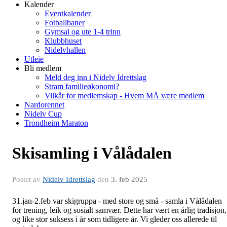
Kalender
Eventkalender
Fotballbaner
Gymsal og ute 1-4 trinn
Klubbhuset
Nidelvhallen
Utleie
Bli medlem
Meld deg inn i Nidelv Idrettslag
Stram familieøkonomi?
Vilkår for medlemskap - Hvem MÅ være medlem
Nardorennet
Nidelv Cup
Trondheim Maraton
Skisamling i Vålådalen
Postet av
Nidelv Idrettslag
den
3. feb 2025
31.jan-2.feb var skigruppa - med store og små - samla i Vålådalen
for trening, leik og sosialt samvær. Dette har vært en årlig tradisjon,
og like stor suksess i år som tidligere år. Vi gleder oss allerede til