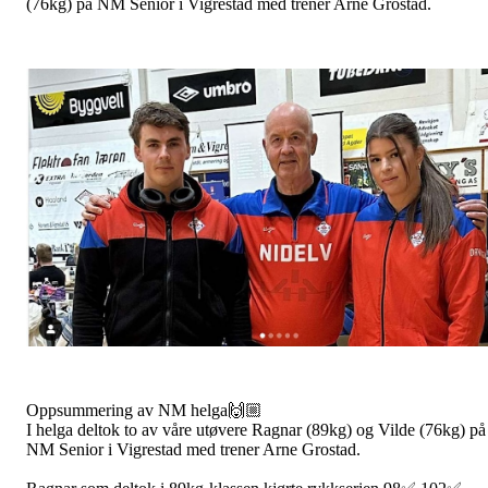
(76kg) på NM Senior i Vigrestad med trener Arne Grostad.
Oppsummering av NM helga🙌🏼
I helga deltok to av våre utøvere Ragnar (89kg) og Vilde (76kg) på
NM Senior i Vigrestad med trener Arne Grostad.