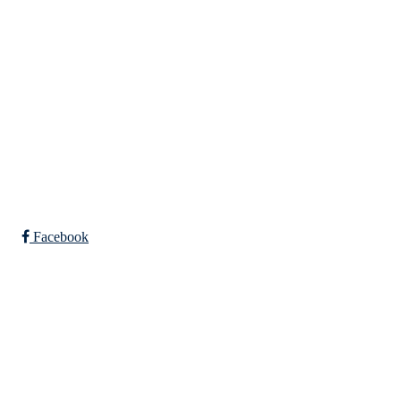
Org. nr.: 947307576
Telefon: 480 10 800
post@nidelv-il.no
Bli medlem i klubben!
Trykk her for innmelding
Facebook