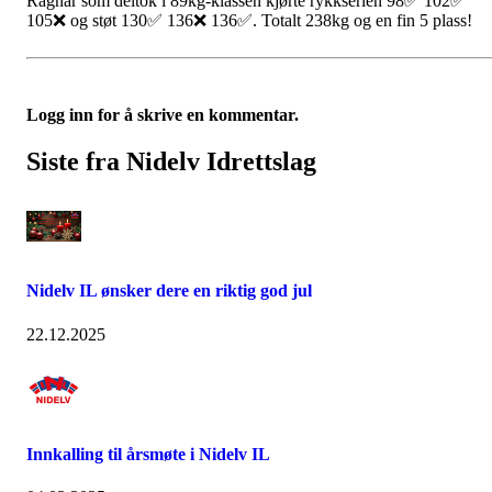
Ragnar som deltok i 89kg-klassen kjørte rykkserien 98✅ 102✅
105❌ og støt 130✅ 136❌ 136✅. Totalt 238kg og en fin 5 plass!
Logg inn for å skrive en kommentar.
Siste fra Nidelv Idrettslag
Nidelv IL ønsker dere en riktig god jul
22.12.2025
Innkalling til årsmøte i Nidelv IL