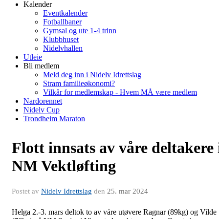
Kalender
Eventkalender
Fotballbaner
Gymsal og ute 1-4 trinn
Klubbhuset
Nidelvhallen
Utleie
Bli medlem
Meld deg inn i Nidelv Idrettslag
Stram familieøkonomi?
Vilkår for medlemskap - Hvem MÅ være medlem
Nardorennet
Nidelv Cup
Trondheim Maraton
Flott innsats av våre deltakere 
NM Vektløfting
Postet av
Nidelv Idrettslag
den
25. mar 2024
Helga 2.-3. mars deltok to av våre utøvere Ragnar (89kg) og Vilde