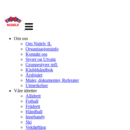
Veksle
navigasjon
Om oss
Om Nidelv IL
Organisasjonsinfo
Kontakt oss
Styret og Utvalg
Gruppestyrer mfl.
Klubbhåndbok
Årshjulet
Maler, dokumenter, Referater
Utmerkelser
Våre idretter
Allidrett
Fotball
Friidrett
Håndball
Innebandy
Ski
Vektløfting