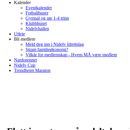
Kalender
Eventkalender
Fotballbaner
Gymsal og ute 1-4 trinn
Klubbhuset
Nidelvhallen
Utleie
Bli medlem
Meld deg inn i Nidelv Idrettslag
Stram familieøkonomi?
Vilkår for medlemskap - Hvem MÅ være medlem
Nardorennet
Nidelv Cup
Trondheim Maraton