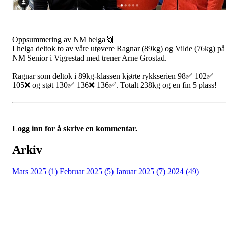
Oppsummering av NM helga🙌🏼
I helga deltok to av våre utøvere Ragnar (89kg) og Vilde (76kg) på
NM Senior i Vigrestad med trener Arne Grostad.
Ragnar som deltok i 89kg-klassen kjørte rykkserien 98✅ 102✅
105❌ og støt 130✅ 136❌ 136✅. Totalt 238kg og en fin 5 plass!
Logg inn for å skrive en kommentar.
Arkiv
Mars 2025 (1)
Februar 2025 (5)
Januar 2025 (7)
2024 (49)