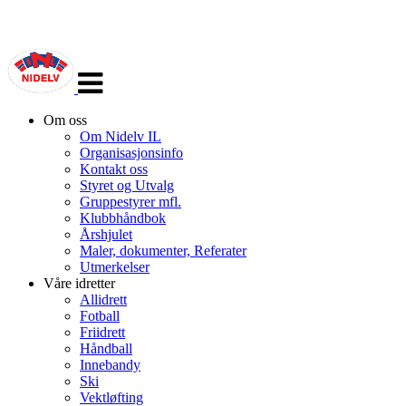
Veksle
navigasjon
Om oss
Om Nidelv IL
Organisasjonsinfo
Kontakt oss
Styret og Utvalg
Gruppestyrer mfl.
Klubbhåndbok
Årshjulet
Maler, dokumenter, Referater
Utmerkelser
Våre idretter
Allidrett
Fotball
Friidrett
Håndball
Innebandy
Ski
Vektløfting