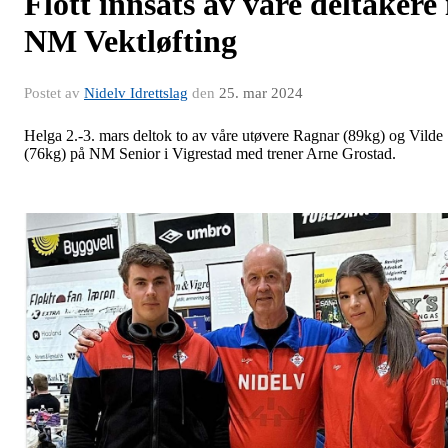
Flott innsats av våre deltakere 
NM Vektløfting
Postet av
Nidelv Idrettslag
den
25. mar 2024
Helga 2.-3. mars deltok to av våre utøvere Ragnar (89kg) og Vilde
(76kg) på NM Senior i Vigrestad med trener Arne Grostad.