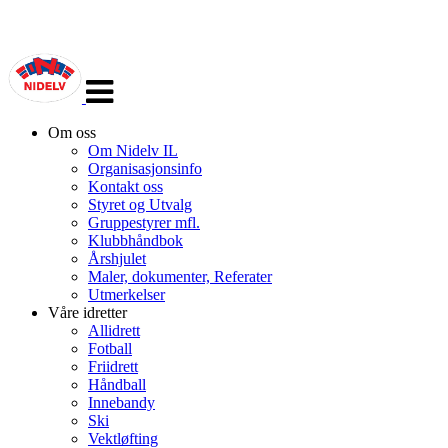
Veksle
navigasjon
Om oss
Om Nidelv IL
Organisasjonsinfo
Kontakt oss
Styret og Utvalg
Gruppestyrer mfl.
Klubbhåndbok
Årshjulet
Maler, dokumenter, Referater
Utmerkelser
Våre idretter
Allidrett
Fotball
Friidrett
Håndball
Innebandy
Ski
Vektløfting