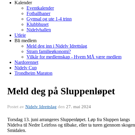
Kalender
Eventkalender
Fotballbaner
Gymsal og ute 1-4 trinn
Klubbhuset
Nidelvhallen
Utleie
Bli medlem
Meld deg inn i Nidelv Idrettslag
Stram familieøkonomi?
Vilkår for medlemskap - Hvem MÅ være medlem
Nardorennet
Nidelv Cup
Trondheim Maraton
Meld deg på Sluppenløpet
Postet av
Nidelv Idrettslag
den
27. mai 2024
Torsdag 13. juni arrangeres Sluppenløpet. Løp fra Sluppen langs
Nidelva til Nedre Leirfoss og tilbake, eller ta turen gjennom skogen
Smidalen.