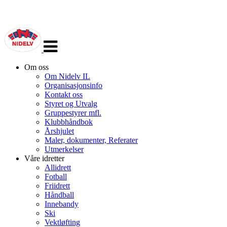
Veksle
navigasjon
Om oss
Om Nidelv IL
Organisasjonsinfo
Kontakt oss
Styret og Utvalg
Gruppestyrer mfl.
Klubbhåndbok
Årshjulet
Maler, dokumenter, Referater
Utmerkelser
Våre idretter
Allidrett
Fotball
Friidrett
Håndball
Innebandy
Ski
Vektløfting