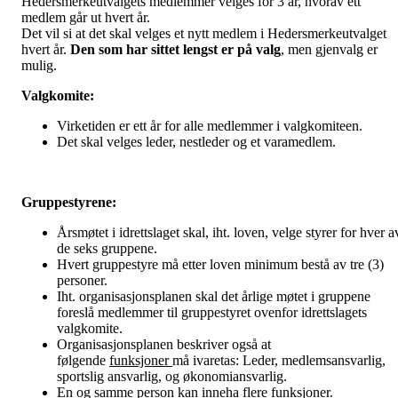
Hedersmerkeutvalgets medlemmer velges for 3 år, hvorav ett
medlem går ut hvert år.
Det vil si at det skal velges et nytt medlem i Hedersmerkeutvalget
hvert år.
Den som har sittet lengst er på valg
, men gjenvalg er
mulig.
Valgkomite:
Virketiden er ett år for alle medlemmer i valgkomiteen.
Det skal velges leder, nestleder og et varamedlem.
Gruppestyrene:
Årsmøtet i idrettslaget skal, iht. loven, velge styrer for hver a
de seks gruppene.
Hvert gruppestyre må etter loven minimum bestå av tre (3)
personer.
Iht. organisasjonsplanen skal det årlige møtet i gruppene
foreslå medlemmer til gruppestyret ovenfor idrettslagets
valgkomite.
Organisasjonsplanen beskriver også at
følgende
funksjoner
må ivaretas: Leder, medlemsansvarlig,
sportslig ansvarlig, og økonomiansvarlig.
En og samme person kan inneha flere funksjoner.