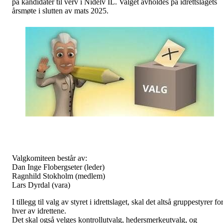
på kandidater til verv i Nidelv IL. Valget avholdes på idrettslagets
årsmøte i slutten av mats 2025.
Valgkomiteen består av:
Dan Inge Flobergseter (leder)
Ragnhild Stokholm (medlem)
Lars Dyrdal (vara)
I tillegg til valg av styret i idrettslaget, skal det altså gruppestyrer fo
hver av idrettene.
Det skal også velges kontrollutvalg, hedersmerkeutvalg, og