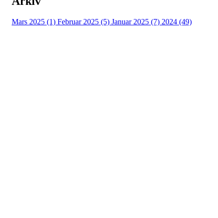
Arkiv
Mars 2025 (1)
Februar 2025 (5)
Januar 2025 (7)
2024 (49)
Nidelv IL
Tempeveien 13B
7031 TRONDHEIM
Org. nr.: 947307576
Telefon: 480 10 800
post@nidelv-il.no
Bli medlem i klubben!