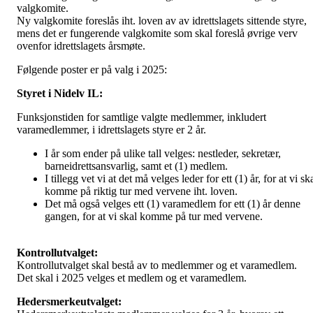
valgkomite.
Ny valgkomite foreslås iht. loven av av idrettslagets sittende styre,
mens det er fungerende valgkomite som skal foreslå øvrige verv
ovenfor idrettslagets årsmøte.
Følgende poster er på valg i 2025:
Styret i Nidelv IL:
Funksjonstiden for samtlige valgte medlemmer, inkludert
varamedlemmer, i idrettslagets styre er 2 år.
I år som ender på ulike tall velges: nestleder, sekretær,
barneidrettsansvarlig, samt et (1) medlem.
I tillegg vet vi at det må velges leder for ett (1) år, for at vi sk
komme på riktig tur med vervene iht. loven.
Det må også velges ett (1) varamedlem for ett (1) år denne
gangen, for at vi skal komme på tur med vervene.
Kontrollutvalget:
Kontrollutvalget skal bestå av to medlemmer og et varamedlem.
Det skal i 2025 velges et medlem og et varamedlem.
Hedersmerkeutvalget: