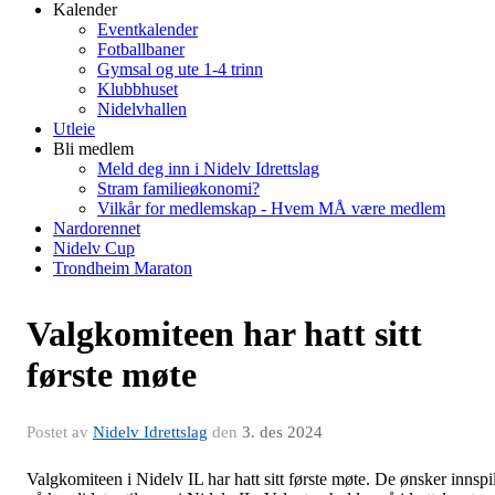
Kalender
Eventkalender
Fotballbaner
Gymsal og ute 1-4 trinn
Klubbhuset
Nidelvhallen
Utleie
Bli medlem
Meld deg inn i Nidelv Idrettslag
Stram familieøkonomi?
Vilkår for medlemskap - Hvem MÅ være medlem
Nardorennet
Nidelv Cup
Trondheim Maraton
Valgkomiteen har hatt sitt
første møte
Postet av
Nidelv Idrettslag
den
3. des 2024
Valgkomiteen i Nidelv IL har hatt sitt første møte. De ønsker innspil