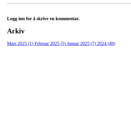
Logg inn for å skrive en kommentar.
Arkiv
Mars 2025 (1)
Februar 2025 (5)
Januar 2025 (7)
2024 (49)
Nidelv IL
Tempeveien 13B
7031 TRONDHEIM
Org. nr.: 947307576
Telefon: 480 10 800