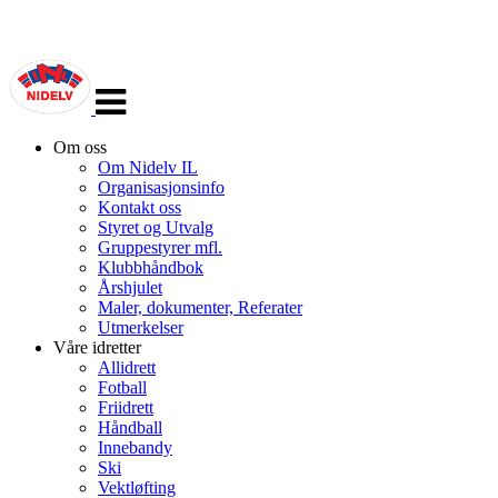
Veksle
navigasjon
Om oss
Om Nidelv IL
Organisasjonsinfo
Kontakt oss
Styret og Utvalg
Gruppestyrer mfl.
Klubbhåndbok
Årshjulet
Maler, dokumenter, Referater
Utmerkelser
Våre idretter
Allidrett
Fotball
Friidrett
Håndball
Innebandy
Ski
Vektløfting