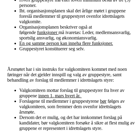
personer.
Iht. organisasjonsplanen skal det årlige møtet i gruppene
foreslå medlemmer til gruppestyret ovenfor idrettslagets
valgkomite.
Organisasjonsplanen beskriver også at
følgende
funksjoner
må ivaretas: Leder, medlemsansvarlig,
sportslig ansvarlig, og økonomiansvarlig.
En og samme person kan inneha flere funksjoner.
Gruppestyret konstituerer seg selv.
Årsmøtet har i sin instruks for valgkomiteen kommet med noen
føringer når det gjelder innspill og valg av gruppestyre, samt
behandling av forslag til medlemmer i idrettslagets styre:
Valgkomiteen mottar forslag til gruppestyrer fra hver av
gruppene
innen 1. mars hvert år.
Forslagene til medlemmer i gruppestyrene
bør
følges av
valgkomiteen, som fremmer dem ovenfor idrettslagets
årsmøte.
Dersom det er mulig, og det har innkommet forslag på
kandidater, bør valgkomiteen forsøke å sikre at flest mulig av
gruppene er representert i idrettslagets styre.