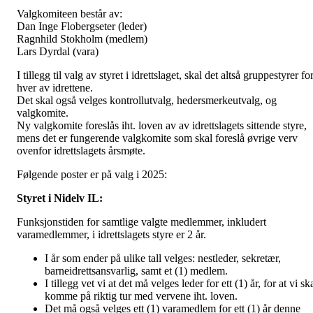
Valgkomiteen består av:
Dan Inge Flobergseter (leder)
Ragnhild Stokholm (medlem)
Lars Dyrdal (vara)
I tillegg til valg av styret i idrettslaget, skal det altså gruppestyrer fo
hver av idrettene.
Det skal også velges kontrollutvalg, hedersmerkeutvalg, og
valgkomite.
Ny valgkomite foreslås iht. loven av av idrettslagets sittende styre,
mens det er fungerende valgkomite som skal foreslå øvrige verv
ovenfor idrettslagets årsmøte.
Følgende poster er på valg i 2025:
Styret i Nidelv IL:
Funksjonstiden for samtlige valgte medlemmer, inkludert
varamedlemmer, i idrettslagets styre er 2 år.
I år som ender på ulike tall velges: nestleder, sekretær,
barneidrettsansvarlig, samt et (1) medlem.
I tillegg vet vi at det må velges leder for ett (1) år, for at vi sk
komme på riktig tur med vervene iht. loven.
Det må også velges ett (1) varamedlem for ett (1) år denne