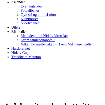
Kalender
Eventkalender
Fotballbaner
Gymsal og ute 1-4 trinn
Klubbhuset
Nidelvhallen
Utleie
Bli medlem
Meld deg inn i Nidelv Idrettslag
Stram familieøkonomi?
Vilkår for medlemskap - Hvem MÅ være medlem
Nardorennet
Nidelv Cup
Trondheim Maraton