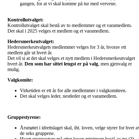
gangen, for at vi skal komme på tur med vervene.
Kontrollutvalget:
Kontrollutvalget skal bestå av to medlemmer og et varamedlem.
Det skal i 2025 velges et medlem og et varamedlem.
Hedersmerkeutvalget:
Hedersmerkeutvalgets medlemmer velges for 3 år, hvorav ett
medlem går ut hvert år.
Det vil si at det skal velges et nytt medlem i Hedersmerkeutvalget
hvert år.
Den som har sittet lengst er på valg
, men gjenvalg er
mulig.
Valgkomite:
Virketiden er ett år for alle medlemmer i valgkomiteen.
Det skal velges leder, nestleder og et varamedlem.
Gruppestyrene:
Årsmøtet i idrettslaget skal, iht. loven, velge styrer for hver a
de seks gruppene.
Hvert gruppestyre må etter loven minimum bestå av tre (3)