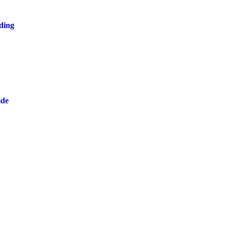
ding
ide