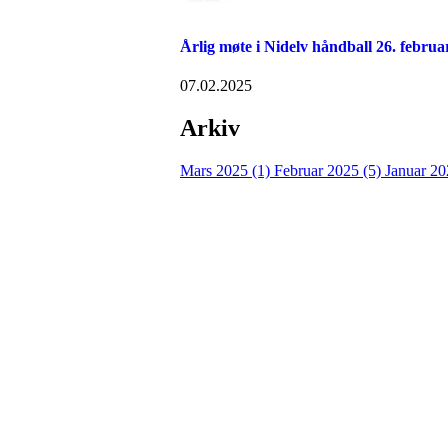
Årlig møte i Nidelv håndball 26. februa
07.02.2025
Arkiv
Mars 2025 (1)
Februar 2025 (5)
Januar 20
Nidelv IL
Tempeveien 13B
7031 TRONDHEIM
Org. nr.: 947307576