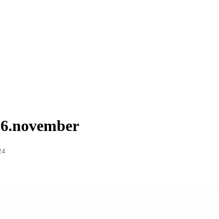
16.november
24