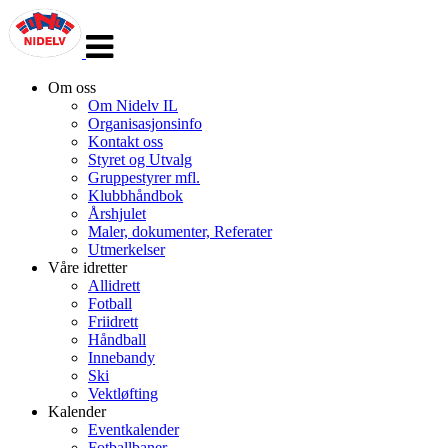
Veksle
navigasjon
Om oss
Om Nidelv IL
Organisasjonsinfo
Kontakt oss
Styret og Utvalg
Gruppestyrer mfl.
Klubbhåndbok
Årshjulet
Maler, dokumenter, Referater
Utmerkelser
Våre idretter
Allidrett
Fotball
Friidrett
Håndball
Innebandy
Ski
Vektløfting
Kalender
Eventkalender
Fotballbaner