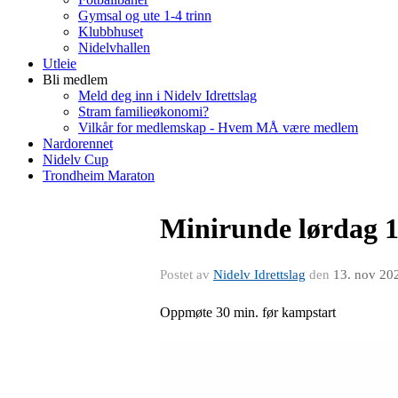
Gymsal og ute 1-4 trinn
Klubbhuset
Nidelvhallen
Utleie
Bli medlem
Meld deg inn i Nidelv Idrettslag
Stram familieøkonomi?
Vilkår for medlemskap - Hvem MÅ være medlem
Nardorennet
Nidelv Cup
Trondheim Maraton
Minirunde lørdag 
Postet av
Nidelv Idrettslag
den
13. nov 20
Oppmøte 30 min. før kampstart