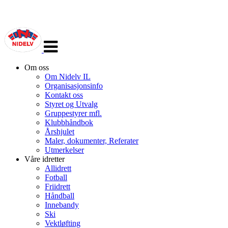
Veksle
navigasjon
Om oss
Om Nidelv IL
Organisasjonsinfo
Kontakt oss
Styret og Utvalg
Gruppestyrer mfl.
Klubbhåndbok
Årshjulet
Maler, dokumenter, Referater
Utmerkelser
Våre idretter
Allidrett
Fotball
Friidrett
Håndball
Innebandy
Ski
Vektløfting