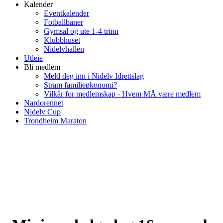
Kalender
Eventkalender
Fotballbaner
Gymsal og ute 1-4 trinn
Klubbhuset
Nidelvhallen
Utleie
Bli medlem
Meld deg inn i Nidelv Idrettslag
Stram familieøkonomi?
Vilkår for medlemskap - Hvem MÅ være medlem
Nardorennet
Nidelv Cup
Trondheim Maraton