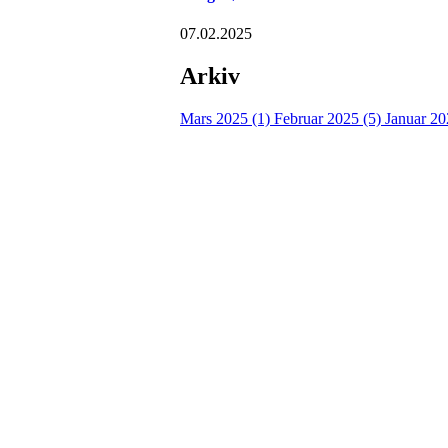
07.02.2025
Arkiv
Mars 2025 (1)
Februar 2025 (5)
Januar 20
Nidelv IL
Tempeveien 13B
7031 TRONDHEIM
Org. nr.: 947307576
Telefon: 480 10 800
post@nidelv-il.no