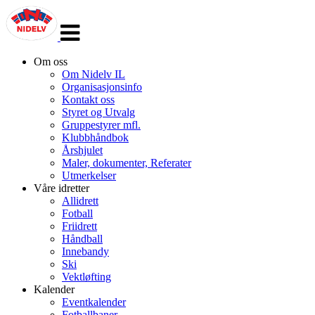
Veksle
navigasjon
Om oss
Om Nidelv IL
Organisasjonsinfo
Kontakt oss
Styret og Utvalg
Gruppestyrer mfl.
Klubbhåndbok
Årshjulet
Maler, dokumenter, Referater
Utmerkelser
Våre idretter
Allidrett
Fotball
Friidrett
Håndball
Innebandy
Ski
Vektløfting
Kalender
Eventkalender
Fotballbaner