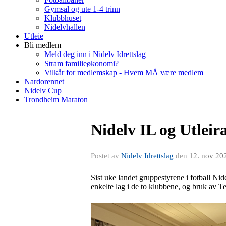
Gymsal og ute 1-4 trinn
Klubbhuset
Nidelvhallen
Utleie
Bli medlem
Meld deg inn i Nidelv Idrettslag
Stram familieøkonomi?
Vilkår for medlemskap - Hvem MÅ være medlem
Nardorennet
Nidelv Cup
Trondheim Maraton
Nidelv IL og Utleira
Postet av
Nidelv Idrettslag
den
12. nov 20
Sist uke landet gruppestyrene i fotball Ni
enkelte lag i de to klubbene, og bruk av T