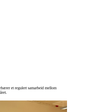
nebærer et regulert samarbeid mellom
året.