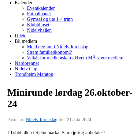
Kalender
Eventkalender
Fotballbaner
Gymsal og ute 1-4 trinn
Klubbhuset
Nidelvhallen
Utleie
Bli medlem
Meld deg inn i Nidelv Idrettslag
Stram familieøkonomi?
Vilkår for medlemskap - Hvem MÅ være medlem
Nardorennet
Nidelv Cup
Trondheim Maraton
Minirunde lørdag 26.oktober-
24
Postet av
Nidelv Idrettslag
den
21. okt 2024
I Tobbhallen i Sjetnemarka. Samkjøring anbefales!