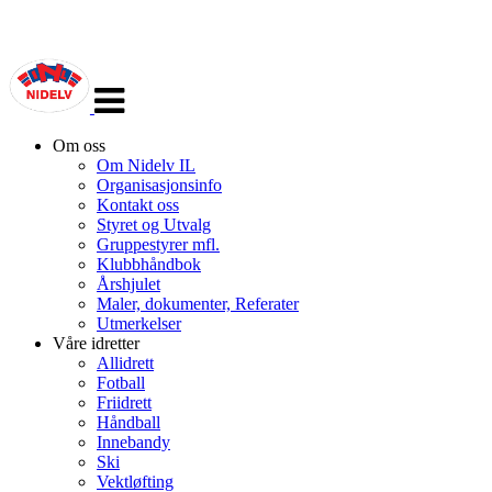
Veksle
navigasjon
Om oss
Om Nidelv IL
Organisasjonsinfo
Kontakt oss
Styret og Utvalg
Gruppestyrer mfl.
Klubbhåndbok
Årshjulet
Maler, dokumenter, Referater
Utmerkelser
Våre idretter
Allidrett
Fotball
Friidrett
Håndball
Innebandy
Ski
Vektløfting