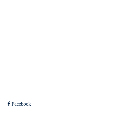
Tempeveien 13B
7031 TRONDHEIM
Org. nr.: 947307576
Telefon: 480 10 800
post@nidelv-il.no
Bli medlem i klubben!
Trykk her for innmelding
Facebook