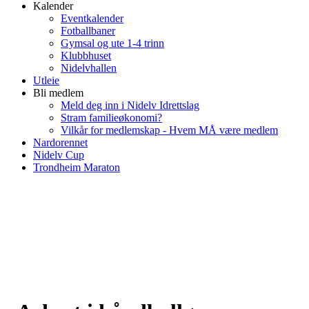
Kalender
Eventkalender
Fotballbaner
Gymsal og ute 1-4 trinn
Klubbhuset
Nidelvhallen
Utleie
Bli medlem
Meld deg inn i Nidelv Idrettslag
Stram familieøkonomi?
Vilkår for medlemskap - Hvem MÅ være medlem
Nardorennet
Nidelv Cup
Trondheim Maraton