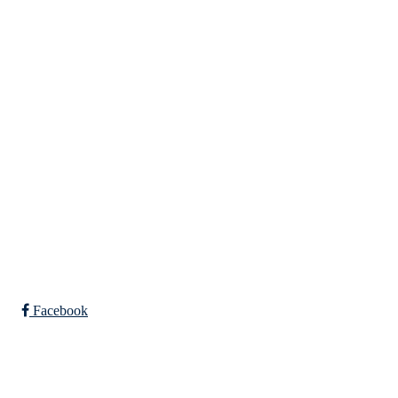
Tempeveien 13B
7031 TRONDHEIM
Org. nr.: 947307576
Telefon: 480 10 800
post@nidelv-il.no
Bli medlem i klubben!
Trykk her for innmelding
Facebook