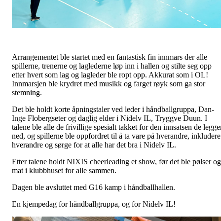
Arrangementet ble startet med en fantastisk fin innmars der alle
spillerne, trenerne og laglederne løp inn i hallen og stilte seg opp
etter hvert som lag og lagleder ble ropt opp. Akkurat som i OL!
Innmarsjen ble krydret med musikk og farget røyk som ga stor
stemning.
Det ble holdt korte åpningstaler ved leder i håndballgruppa, Dan-
Inge Flobergseter og daglig elder i Nidelv IL, Tryggve Duun. I
talene ble alle de frivillige spesialt takket for den innsatsen de legge
ned, og spillerne ble oppfordret til å ta vare på hverandre, inkludere
hverandre og sørge for at alle har det bra i Nidelv IL.
Etter talene holdt NIXIS cheerleading et show, før det ble pølser og
mat i klubbhuset for alle sammen.
Dagen ble avsluttet med G16 kamp i håndballhallen.
En kjempedag for håndballgruppa, og for Nidelv IL!