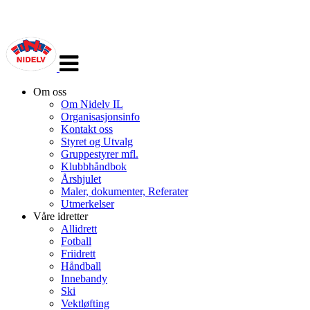
Veksle
navigasjon
Om oss
Om Nidelv IL
Organisasjonsinfo
Kontakt oss
Styret og Utvalg
Gruppestyrer mfl.
Klubbhåndbok
Årshjulet
Maler, dokumenter, Referater
Utmerkelser
Våre idretter
Allidrett
Fotball
Friidrett
Håndball
Innebandy
Ski
Vektløfting