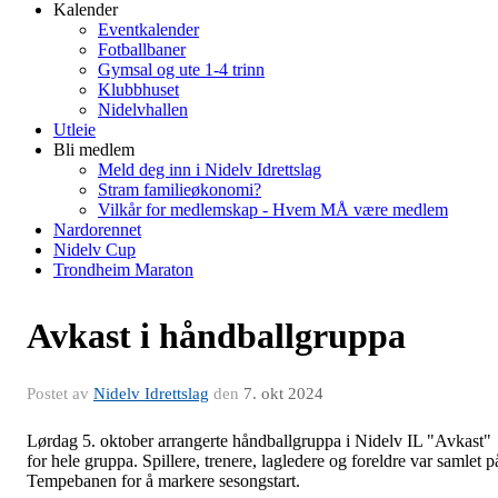
Kalender
Eventkalender
Fotballbaner
Gymsal og ute 1-4 trinn
Klubbhuset
Nidelvhallen
Utleie
Bli medlem
Meld deg inn i Nidelv Idrettslag
Stram familieøkonomi?
Vilkår for medlemskap - Hvem MÅ være medlem
Nardorennet
Nidelv Cup
Trondheim Maraton
Avkast i håndballgruppa
Postet av
Nidelv Idrettslag
den
7. okt 2024
Lørdag 5. oktober arrangerte håndballgruppa i Nidelv IL "Avkast"
for hele gruppa. Spillere, trenere, lagledere og foreldre var samlet p
Tempebanen for å markere sesongstart.