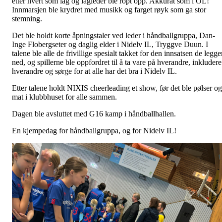
etter hvert som lag og lagleder ble ropt opp. Akkurat som i OL!
Innmarsjen ble krydret med musikk og farget røyk som ga stor
stemning.
Det ble holdt korte åpningstaler ved leder i håndballgruppa, Dan-
Inge Flobergseter og daglig elder i Nidelv IL, Tryggve Duun. I
talene ble alle de frivillige spesialt takket for den innsatsen de legge
ned, og spillerne ble oppfordret til å ta vare på hverandre, inkludere
hverandre og sørge for at alle har det bra i Nidelv IL.
Etter talene holdt NIXIS cheerleading et show, før det ble pølser og
mat i klubbhuset for alle sammen.
Dagen ble avsluttet med G16 kamp i håndballhallen.
En kjempedag for håndballgruppa, og for Nidelv IL!