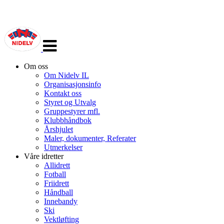
Veksle
navigasjon
Om oss
Om Nidelv IL
Organisasjonsinfo
Kontakt oss
Styret og Utvalg
Gruppestyrer mfl.
Klubbhåndbok
Årshjulet
Maler, dokumenter, Referater
Utmerkelser
Våre idretter
Allidrett
Fotball
Friidrett
Håndball
Innebandy
Ski
Vektløfting