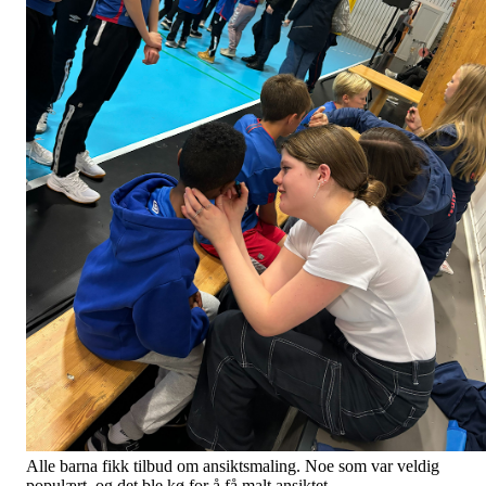
Alle barna fikk tilbud om ansiktsmaling. Noe som var veldig
populært. og det ble kø for å få malt ansiktet.