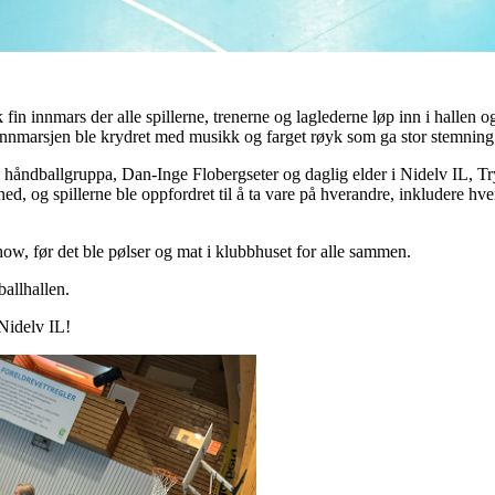
fin innmars der alle spillerne, trenerne og laglederne løp inn i hallen og
Innmarsjen ble krydret med musikk og farget røyk som ga stor stemning
i håndballgruppa, Dan-Inge Flobergseter og daglig elder i Nidelv IL, Try
ned, og spillerne ble oppfordret til å ta vare på hverandre, inkludere hver
how, før det ble pølser og mat i klubbhuset for alle sammen.
allhallen.
Nidelv IL!