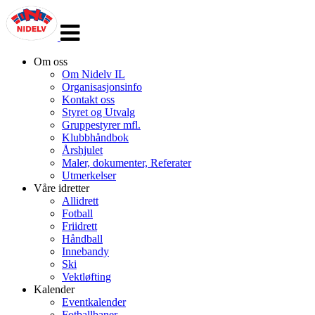
Veksle
navigasjon
Om oss
Om Nidelv IL
Organisasjonsinfo
Kontakt oss
Styret og Utvalg
Gruppestyrer mfl.
Klubbhåndbok
Årshjulet
Maler, dokumenter, Referater
Utmerkelser
Våre idretter
Allidrett
Fotball
Friidrett
Håndball
Innebandy
Ski
Vektløfting
Kalender
Eventkalender
Fotballbaner