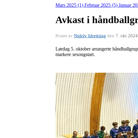
Mars 2025 (1)
Februar 2025 (5)
Januar 20
Avkast i håndballg
Postet av
Nidelv Idrettslag
den
7. okt 2024
Lørdag 5. oktober arrangerte håndballgrupp
markere sesongstart.