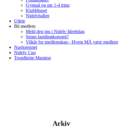
Gymsal og ute 1-4 trinn
Klubbhuset
Nidelvhallen
Utleie
Bli medlem
Meld deg inn i Nidelv Idrettslag
Stram familieøkonomi?
Vilkår for medlemskap - Hvem MÅ være medlem
Nardorennet
Nidelv Cup
Trondheim Maraton
Arkiv