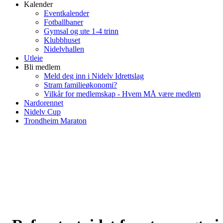
Kalender
Eventkalender
Fotballbaner
Gymsal og ute 1-4 trinn
Klubbhuset
Nidelvhallen
Utleie
Bli medlem
Meld deg inn i Nidelv Idrettslag
Stram familieøkonomi?
Vilkår for medlemskap - Hvem MÅ være medlem
Nardorennet
Nidelv Cup
Trondheim Maraton