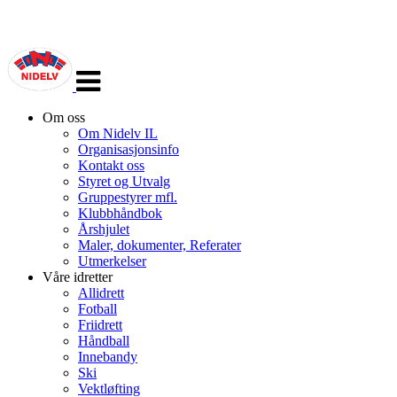
Veksle
navigasjon
Om oss
Om Nidelv IL
Organisasjonsinfo
Kontakt oss
Styret og Utvalg
Gruppestyrer mfl.
Klubbhåndbok
Årshjulet
Maler, dokumenter, Referater
Utmerkelser
Våre idretter
Allidrett
Fotball
Friidrett
Håndball
Innebandy
Ski
Vektløfting