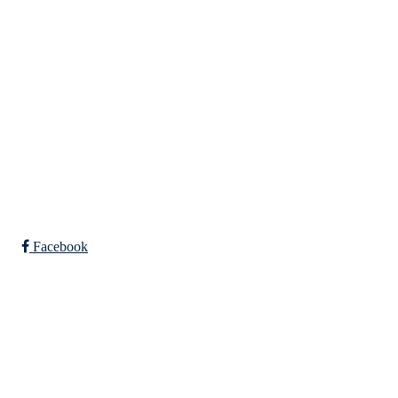
7031 TRONDHEIM
Org. nr.: 947307576
Telefon: 480 10 800
post@nidelv-il.no
Bli medlem i klubben!
Trykk her for innmelding
Facebook