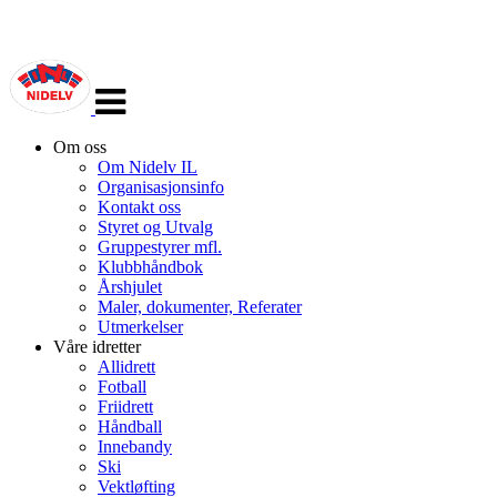
Veksle
navigasjon
Om oss
Om Nidelv IL
Organisasjonsinfo
Kontakt oss
Styret og Utvalg
Gruppestyrer mfl.
Klubbhåndbok
Årshjulet
Maler, dokumenter, Referater
Utmerkelser
Våre idretter
Allidrett
Fotball
Friidrett
Håndball
Innebandy
Ski
Vektløfting