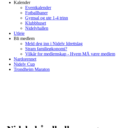
Kalender
Eventkalender
Fotballbaner
Gymsal og ute 1-4 trinn
Klubbhuset
Nidelvhallen
Utleie
Bli medlem
Meld deg inn i Nidelv Idrettslag
Stram familieøkonomi?
Vilkår for medlemskap - Hvem MÅ være medlem
Nardorennet
Nidelv Cup
Trondheim Maraton