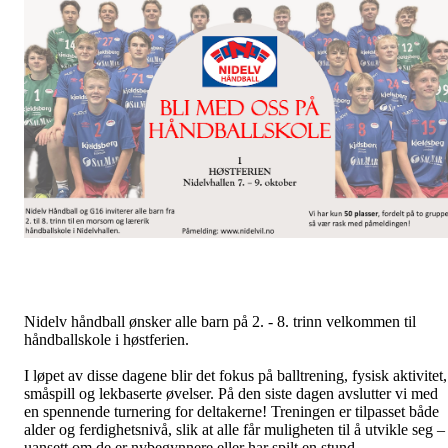
Nidelv håndball ønsker alle barn på 2. - 8. trinn velkommen til
håndballskole i høstferien.
I løpet av disse dagene blir det fokus på balltrening, fysisk aktivitet,
småspill og lekbaserte øvelser. På den siste dagen avslutter vi med
en spennende turnering for deltakerne! Treningen er tilpasset både
alder og ferdighetsnivå, slik at alle får muligheten til å utvikle seg –
uansett om de er nybegynnere eller har spilt en stund.