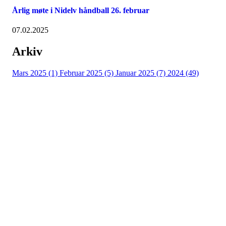
Årlig møte i Nidelv håndball 26. februar
07.02.2025
Arkiv
Mars 2025 (1)
Februar 2025 (5)
Januar 2025 (7)
2024 (49)
Nidelv IL
Tempeveien 13B
7031 TRONDHEIM
Org. nr.: 947307576
Telefon: 480 10 800