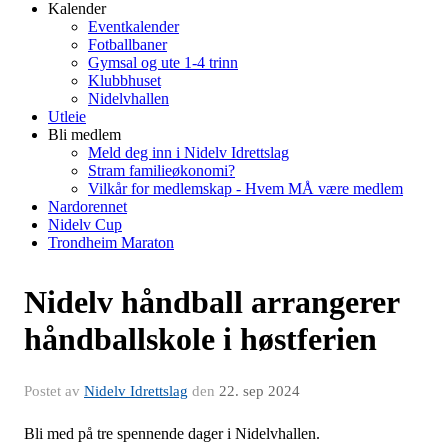
Kalender
Eventkalender
Fotballbaner
Gymsal og ute 1-4 trinn
Klubbhuset
Nidelvhallen
Utleie
Bli medlem
Meld deg inn i Nidelv Idrettslag
Stram familieøkonomi?
Vilkår for medlemskap - Hvem MÅ være medlem
Nardorennet
Nidelv Cup
Trondheim Maraton
Nidelv håndball arrangerer
håndballskole i høstferien
Postet av
Nidelv Idrettslag
den
22. sep 2024
Bli med på tre spennende dager i Nidelvhallen.