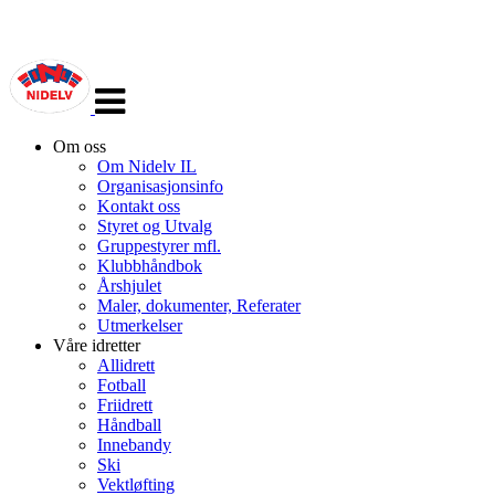
Veksle
navigasjon
Om oss
Om Nidelv IL
Organisasjonsinfo
Kontakt oss
Styret og Utvalg
Gruppestyrer mfl.
Klubbhåndbok
Årshjulet
Maler, dokumenter, Referater
Utmerkelser
Våre idretter
Allidrett
Fotball
Friidrett
Håndball
Innebandy
Ski
Vektløfting