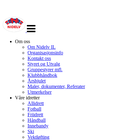
Veksle
navigasjon
Om oss
Om Nidelv IL
Organisasjonsinfo
Kontakt oss
Styret og Utvalg
Gruppestyrer mfl.
Klubbhåndbok
Årshjulet
Maler, dokumenter, Referater
Utmerkelser
Våre idretter
Allidrett
Fotball
Friidrett
Håndball
Innebandy
Ski
Vektløfting