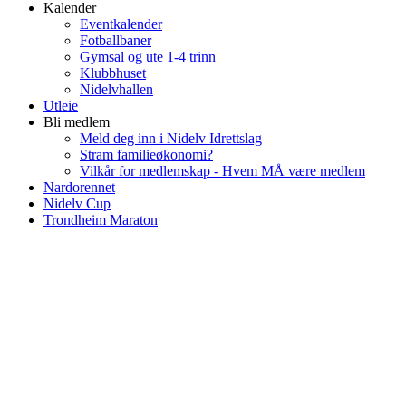
Kalender
Eventkalender
Fotballbaner
Gymsal og ute 1-4 trinn
Klubbhuset
Nidelvhallen
Utleie
Bli medlem
Meld deg inn i Nidelv Idrettslag
Stram familieøkonomi?
Vilkår for medlemskap - Hvem MÅ være medlem
Nardorennet
Nidelv Cup
Trondheim Maraton
Nidelv IL
Tempeveien 13B