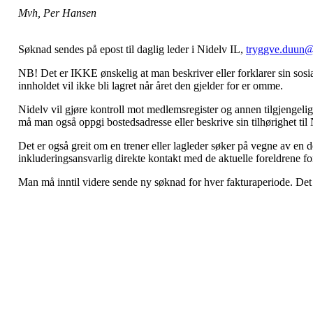
Mvh, Per Hansen
Søknad sendes på epost til daglig leder i Nidelv IL,
tryggve.duun@n
NB! Det er IKKE ønskelig at man beskriver eller forklarer sin sosia
innholdet vil ikke bli lagret når året den gjelder for er omme.
Nidelv vil gjøre kontroll mot medlemsregister og annen tilgjengelig
må man også oppgi bostedsadresse eller beskrive sin tilhørighet til 
Det er også greit om en trener eller lagleder søker på vegne av en 
inkluderingsansvarlig direkte kontakt med de aktuelle foreldrene fo
Man må inntil videre sende ny søknad for hver fakturaperiode. Det 
Nidelv IL
Tempeveien 13B