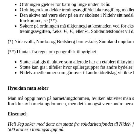
Ordningen gjelder for barn og unge under 18 år.
Ordningen kan dekke treningsavgift/deltakeravgift og medl
Den aktive må være elev på en av skolene i Nidelv sitt nedsl
forekomme, se (**).
Søkere på ordningen må tilkjennegi at kostnaden ved for eksemp
treningsavgiften, f.eks. ⅓, ½, eller ⅔. Solidaritetsfondet vil 
(*) Nidarvoll-, Nardo- og Bratsberg barneskole, Sunnland ungdom
(**) Unntak fra regel om geografisk tilhørighet
Støtte skal gis til aktive som allerede har en etablert tilknytn
Støtte kan gis i tilfeller hvor spillergrupper fra andre bydeler
Nidelv-medlemmer som går over til andre idrettslag vil ikke kunn
Hvordan man søker
Man må oppgi navn på barnet/ungdommen, hvilken aktivitet man søke
foreldre av barnet/ungdommen, men det kan også være andre pers
Eksempel:
Hei! Jeg søker med dette om støtte fra solidaritetsfondet til Nidelv
500 kroner i treningsavgift nå.