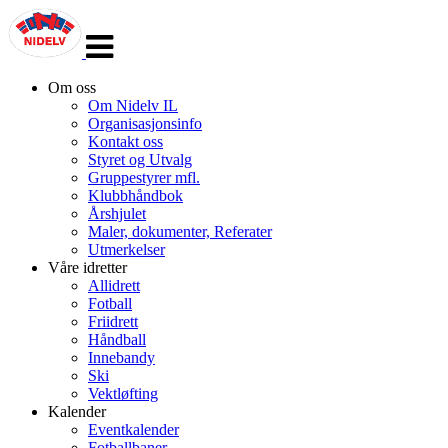
Veksle
navigasjon
Om oss
Om Nidelv IL
Organisasjonsinfo
Kontakt oss
Styret og Utvalg
Gruppestyrer mfl.
Klubbhåndbok
Årshjulet
Maler, dokumenter, Referater
Utmerkelser
Våre idretter
Allidrett
Fotball
Friidrett
Håndball
Innebandy
Ski
Vektløfting
Kalender
Eventkalender
Fotballbaner