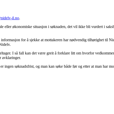
idelv-il.no
.
le eller økonomiske situasjon i søknaden, det vil ikke bli vurdert i sak
 informasjon for å sjekke at mottakeren har nødvendig tilhørighet til N
Nidelv.
deltager. I så fall kan det være greit å forklare litt om hvorfor vedkom
r avklaringer.
er ingen søknadsfrist, og man kan søke både før og etter at man har mott