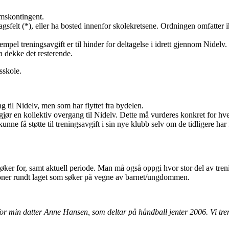
emskontingent.
agsfelt (*), eller ha bosted innenfor skolekretsene. Ordningen omfatter 
el treningsavgift er til hinder for deltagelse i idrett gjennom Nidelv. S
da dekke det resterende.
sskole.
ing til Nidelv, men som har flyttet fra bydelen.
 gjør en kollektiv overgang til Nidelv. Dette må vurderes konkret for hvert
e få støtte til treningsavgift i sin nye klubb selv om de tidligere har fåt
r for, samt aktuell periode. Man må også oppgi hvor stor del av treni
oner rundt laget som søker på vegne av barnet/ungdommen.
 for min datter Anne Hansen, som deltar på håndball jenter 2006. Vi treng