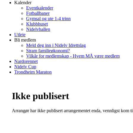
Kalender
Eventkalender
Fotballbaner
Gymsal og ute 1-4 trinn
Klubbhuset
Nidelvhallen
Utleie
Bli medlem
Meld deg inn i Nidelv Idrettslag
Stram familieøkonomi?
Vilkår for medlemskap - Hvem MÅ være medlem
Nardorennet
Nidelv Cup
Trondheim Maraton
Ikke publisert
Arrangør har ikke publisert arrangementet enda, vennligst kom ti