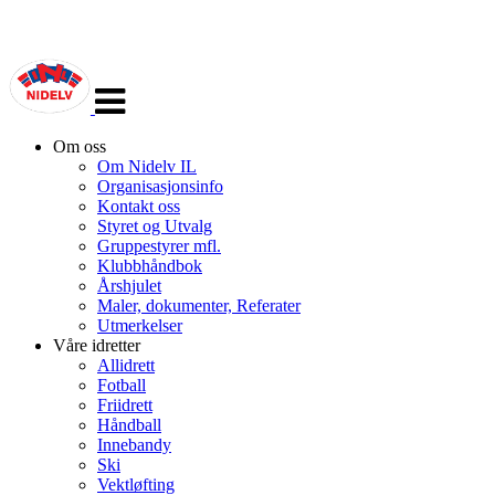
Veksle
navigasjon
Om oss
Om Nidelv IL
Organisasjonsinfo
Kontakt oss
Styret og Utvalg
Gruppestyrer mfl.
Klubbhåndbok
Årshjulet
Maler, dokumenter, Referater
Utmerkelser
Våre idretter
Allidrett
Fotball
Friidrett
Håndball
Innebandy
Ski
Vektløfting