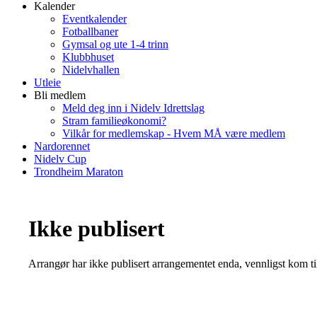
Kalender
Eventkalender
Fotballbaner
Gymsal og ute 1-4 trinn
Klubbhuset
Nidelvhallen
Utleie
Bli medlem
Meld deg inn i Nidelv Idrettslag
Stram familieøkonomi?
Vilkår for medlemskap - Hvem MÅ være medlem
Nardorennet
Nidelv Cup
Trondheim Maraton
Ikke publisert
Arrangør har ikke publisert arrangementet enda, vennligst kom ti