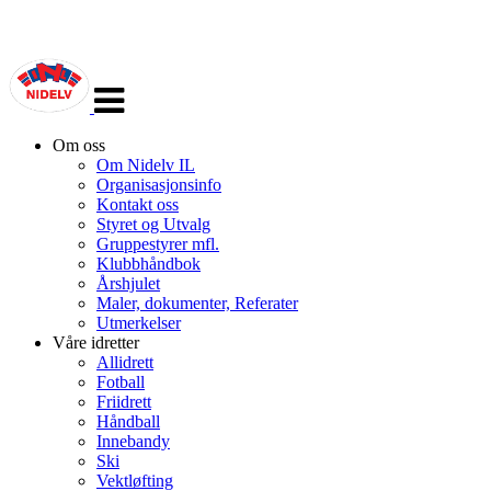
Veksle
navigasjon
Om oss
Om Nidelv IL
Organisasjonsinfo
Kontakt oss
Styret og Utvalg
Gruppestyrer mfl.
Klubbhåndbok
Årshjulet
Maler, dokumenter, Referater
Utmerkelser
Våre idretter
Allidrett
Fotball
Friidrett
Håndball
Innebandy
Ski
Vektløfting