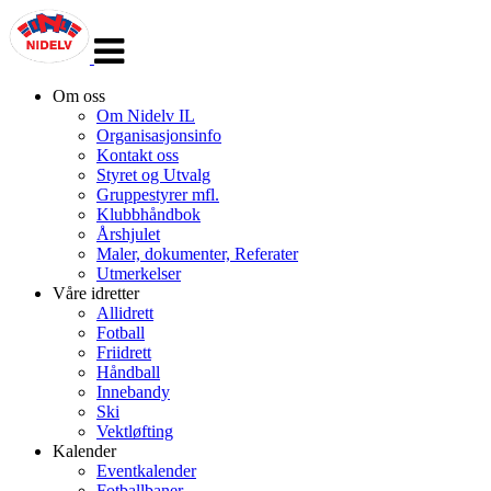
Veksle
navigasjon
Om oss
Om Nidelv IL
Organisasjonsinfo
Kontakt oss
Styret og Utvalg
Gruppestyrer mfl.
Klubbhåndbok
Årshjulet
Maler, dokumenter, Referater
Utmerkelser
Våre idretter
Allidrett
Fotball
Friidrett
Håndball
Innebandy
Ski
Vektløfting
Kalender
Eventkalender
Fotballbaner