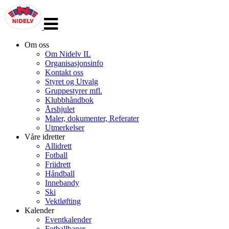
Veksle
navigasjon
Om oss
Om Nidelv IL
Organisasjonsinfo
Kontakt oss
Styret og Utvalg
Gruppestyrer mfl.
Klubbhåndbok
Årshjulet
Maler, dokumenter, Referater
Utmerkelser
Våre idretter
Allidrett
Fotball
Friidrett
Håndball
Innebandy
Ski
Vektløfting
Kalender
Eventkalender
Fotballbaner